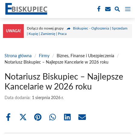
Przejdź
M
do
treści
Dołącz do nowej grupy
Biskupiec - Ogłoszenia | Sprzedam
UWAGA!
| Kupię | Zamienię | Praca
Strona główna
/
Firmy
/
Biznes, Finanse i Ubezpieczenia
/
Notariusz Biskupiec – Najlepsze Kancelarie w 2026 roku
Notariusz Biskupiec – Najlepsze
Kancelarie w 2026 roku
Data dodania:
1 sierpnia 2026 r.
Share
Share
Share
Share
Share
Share
on
on
on
on
on
on
Facebook
X
Pinterest
WhatsApp
LinkedIn
Email
(Twitter)