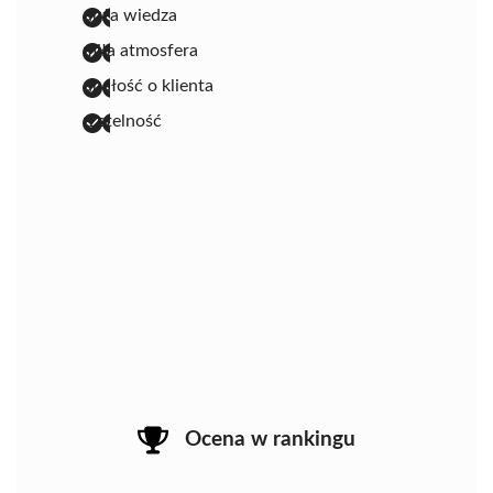
duża wiedza
miła atmosfera
dbałość o klienta
rzetelność
Ocena w rankingu