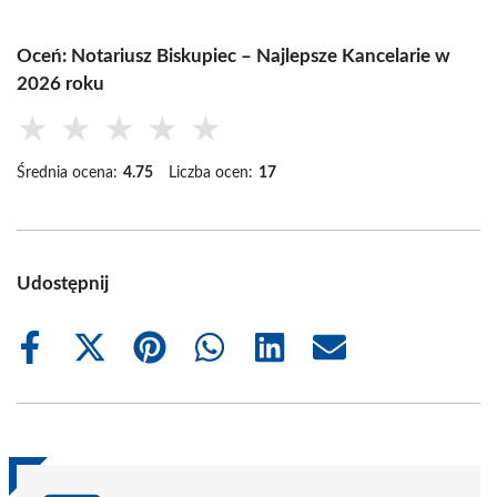
Oceń: Notariusz Biskupiec – Najlepsze Kancelarie w
2026 roku
★
★
★
★
★
Średnia ocena:
4.75
Liczba ocen:
17
Udostępnij
Share
Share
Share
Share
Share
Share
on
on
on
on
on
on
Facebook
X
Pinterest
WhatsApp
LinkedIn
Email
(Twitter)