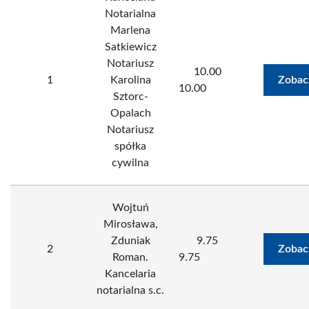
Notarialna
Marlena
Satkiewicz
Notariusz
10.00
1
Karolina
Zobac
10.00
Sztorc-
Opalach
Notariusz
spółka
cywilna
Wojtuń
Mirosława,
Zduniak
9.75
2
Zobac
Roman.
9.75
Kancelaria
notarialna s.c.