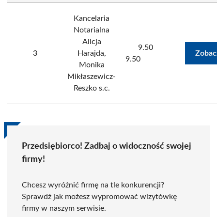
Kancelaria
Notarialna
Alicja
9.50
3
Harajda,
Zobac
9.50
Monika
Mikłaszewicz-
Reszko s.c.
Przedsiębiorco! Zadbaj o widoczność swojej
firmy!
Chcesz wyróżnić firmę na tle konkurencji?
Sprawdź jak możesz wypromować wizytówkę
firmy w naszym serwisie.