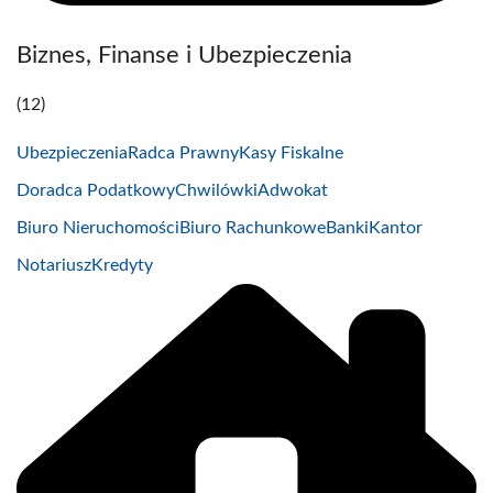
Biznes, Finanse i Ubezpieczenia
(12)
Ubezpieczenia
Radca Prawny
Kasy Fiskalne
Doradca Podatkowy
Chwilówki
Adwokat
Biuro Nieruchomości
Biuro Rachunkowe
Banki
Kantor
Notariusz
Kredyty