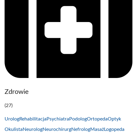
Zdrowie
(27)
Urolog
Rehabilitacja
Psychiatra
Podolog
Ortopeda
Optyk
Okulista
Neurolog
Neurochirurg
Nefrolog
Masaż
Logopeda