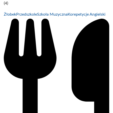
(4)
Żłobek
Przedszkole
Szkoła Muzyczna
Korepetycje Angielski