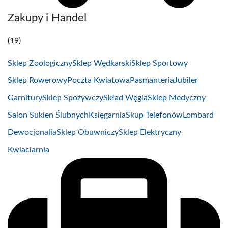
Zakupy i Handel
(19)
Sklep Zoologiczny
Sklep Wędkarski
Sklep Sportowy
Sklep Rowerowy
Poczta Kwiatowa
Pasmanteria
Jubiler
Garnitury
Sklep Spożywczy
Skład Węgla
Sklep Medyczny
Salon Sukien Ślubnych
Księgarnia
Skup Telefonów
Lombard
Dewocjonalia
Sklep Obuwniczy
Sklep Elektryczny
Kwiaciarnia