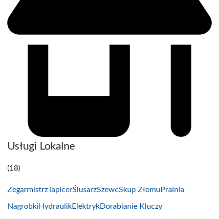
Usługi Lokalne
(18)
Zegarmistrz
Tapicer
Ślusarz
Szewc
Skup Złomu
Pralnia
Nagrobki
Hydraulik
Elektryk
Dorabianie Kluczy