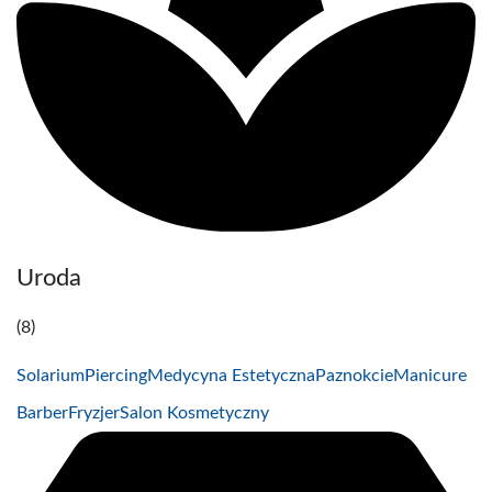
Uroda
(8)
Solarium
Piercing
Medycyna Estetyczna
Paznokcie
Manicure
Barber
Fryzjer
Salon Kosmetyczny