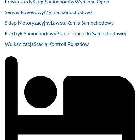
Prawo Jazdy
Skup Samochodów
Wymiana Opon
Serwis Rowerowy
Myjnia Samochodowa
Sklep Motoryzacyjny
Laweta
Komis Samochodowy
Elektryk Samochodowy
Pranie Tapicerki Samochodowej
Wulkanizacja
Stacja Kontroli Pojazdów