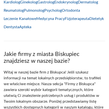
Kardiolog
Ginekolog
Gastrolog
Endokrynolog
Dermatolog
Reumatolog
Pulmonolog
Psycholog
Ortodonta
Leczenie Kanałowe
Medycyna Pracy
Fizjoterapeuta
Dietetyk
Dentysta
Apteka
Jakie firmy z miasta Biskupiec
znajdziesz w naszej bazie?
Witaj w naszej bazie firm z Biskupca! Jeśli szukasz
informacji na temat lokalnych przedsiębiorstw, to trafiłeś
we właściwe miejsce. Nasza sekcja "Firmy z Biskupca"
zawiera szeroki wybór kategorii tematycznych, które
ułatwią Ci znalezienie potrzebnych usług i produktów w
Twoim lokalnym obszarze. Poniżej przedstawiamy listę
wszystkich dostępnych kategorii w naszym katalogu, które