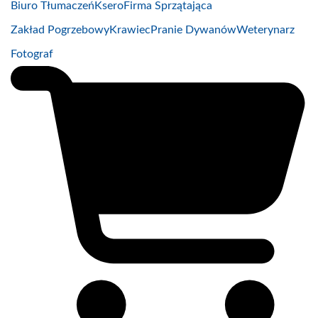
Biuro Tłumaczeń
Ksero
Firma Sprzątająca
Zakład Pogrzebowy
Krawiec
Pranie Dywanów
Weterynarz
Fotograf