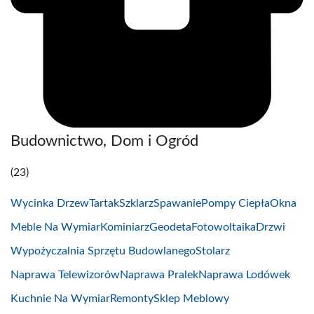
Budownictwo, Dom i Ogród
(23)
Wycinka Drzew
Tartak
Szklarz
Spawanie
Pompy Ciepła
Okna
Meble Na Wymiar
Kominiarz
Geodeta
Fotowoltaika
Drzwi
Wypożyczalnia Sprzętu Budowlanego
Stolarz
Naprawa Telewizorów
Naprawa Pralek
Naprawa Lodówek
Kuchnie Na Wymiar
Remonty
Sklep Meblowy