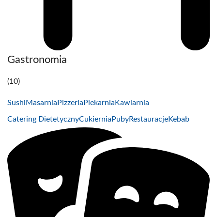
Gastronomia
(10)
Sushi
Masarnia
Pizzeria
Piekarnia
Kawiarnia
Catering Dietetyczny
Cukiernia
Puby
Restauracje
Kebab