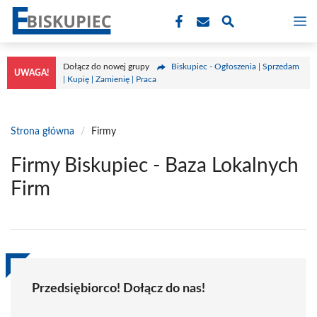
Przejdź
M
do
treści
Dołącz do nowej grupy
Biskupiec - Ogłoszenia | Sprzedam
UWAGA!
| Kupię | Zamienię | Praca
Strona główna
/
Firmy
Firmy Biskupiec - Baza Lokalnych
Firm
Przedsiębiorco! Dołącz do nas!