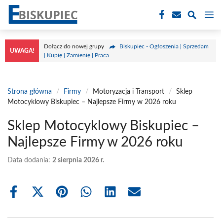
Przejdź
M
do
treści
Dołącz do nowej grupy
Biskupiec - Ogłoszenia | Sprzedam
UWAGA!
| Kupię | Zamienię | Praca
Strona główna
/
Firmy
/
Motoryzacja i Transport
/
Sklep
Motocyklowy Biskupiec – Najlepsze Firmy w 2026 roku
Sklep Motocyklowy Biskupiec –
Najlepsze Firmy w 2026 roku
Data dodania:
2 sierpnia 2026 r.
Share
Share
Share
Share
Share
Share
on
on
on
on
on
on
Facebook
X
Pinterest
WhatsApp
LinkedIn
Email
(Twitter)