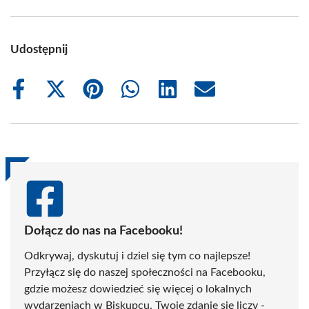
Udostępnij
Share
Share
Share
Share
Share
Share
on
on
on
on
on
on
Facebook
X
Pinterest
WhatsApp
LinkedIn
Email
(Twitter)
Dołącz do nas na Facebooku!
Odkrywaj, dyskutuj i dziel się tym co najlepsze!
Przyłącz się do naszej społeczności na Facebooku,
gdzie możesz dowiedzieć się więcej o lokalnych
wydarzeniach w Biskupcu. Twoje zdanie się liczy -