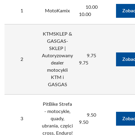
10.00
1
MotoKamix
Zobac
10.00
KTMSKLEP &
GASGAS-
SKLEP |
Autoryzowany
9.75
2
Zobac
dealer
9.75
motocykli
KTM i
GASGAS
PitBike Strefa
- motocykle,
9.50
3
quady,
Zobac
9.50
ubrania, części
cross, Enduro!