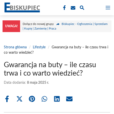
Przejdź
M
do
treści
Dołącz do nowej grupy
Biskupiec - Ogłoszenia | Sprzedam
UWAGA!
| Kupię | Zamienię | Praca
Strona główna
/
Lifestyle
/
Gwarancja na buty – ile czasu trwa i
co warto wiedzieć?
Gwarancja na buty – ile czasu
trwa i co warto wiedzieć?
Data dodania:
8 maja 2025 r.
Share
Share
Share
Share
Share
Share
on
on
on
on
on
on
Facebook
X
Pinterest
WhatsApp
LinkedIn
Email
(Twitter)