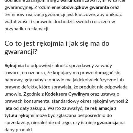
dokładnie zaznajomili się z
warunkami
zawartymi w karcie
gwarancyjnej. Zrozumienie
obowiązków gwaranta
oraz
terminów realizacji gwarancji jest kluczowe, aby uniknąć
wątpliwości i sprawnie dochodzić swoich roszczeń w
przypadku reklamacji.
Co to jest rękojmia i jak się ma do
gwarancji?
Rękojmia
to odpowiedzialność sprzedawcy za wady
towaru, co oznacza, że kupujący ma prawo domagać się
naprawy, gdy nabyte obuwie ma jakiekolwiek fizyczne lub
prawne defekty, które sprawiają, że produkt nie odpowiada
umowie. Zgodnie z
Kodeksem Cywilnym
oraz ustawą o
prawach konsumenta, standardowy okres rękojmi wynosi
2
lata
od daty zakupu. Warto zauważyć, że
reklamacja z
tytułu rękojmi
może być zgłaszana bezpośrednio do
sprzedawcy, niezależnie od tego, czy istnieje
gwarancja
na
dany produkt.