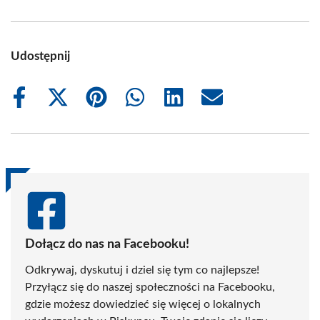
Udostępnij
Share
Share
Share
Share
Share
Share
on
on
on
on
on
on
Facebook
X
Pinterest
WhatsApp
LinkedIn
Email
(Twitter)
Dołącz do nas na Facebooku!
Odkrywaj, dyskutuj i dziel się tym co najlepsze!
Przyłącz się do naszej społeczności na Facebooku,
gdzie możesz dowiedzieć się więcej o lokalnych