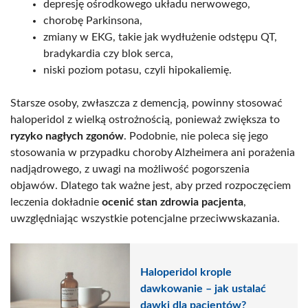
depresję ośrodkowego układu nerwowego,
chorobę Parkinsona,
zmiany w EKG, takie jak wydłużenie odstępu QT,
bradykardia czy blok serca,
niski poziom potasu, czyli hipokaliemię.
Starsze osoby, zwłaszcza z demencją, powinny stosować
haloperidol z wielką ostrożnością, ponieważ zwiększa to
ryzyko nagłych zgonów
. Podobnie, nie poleca się jego
stosowania w przypadku choroby Alzheimera ani porażenia
nadjądrowego, z uwagi na możliwość pogorszenia
objawów. Dlatego tak ważne jest, aby przed rozpoczęciem
leczenia dokładnie
ocenić stan zdrowia pacjenta
,
uwzględniając wszystkie potencjalne przeciwwskazania.
Haloperidol krople
dawkowanie – jak ustalać
dawki dla pacjentów?