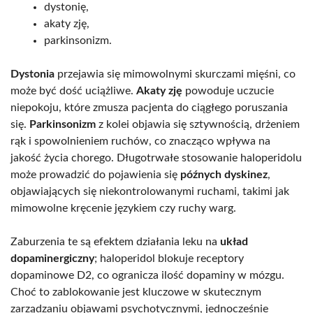
dystonię,
akaty zję,
parkinsonizm.
Dystonia
przejawia się mimowolnymi skurczami mięśni, co
może być dość uciążliwe.
Akaty zję
powoduje uczucie
niepokoju, które zmusza pacjenta do ciągłego poruszania
się.
Parkinsonizm
z kolei objawia się sztywnością, drżeniem
rąk i spowolnieniem ruchów, co znacząco wpływa na
jakość życia chorego. Długotrwałe stosowanie haloperidolu
może prowadzić do pojawienia się
późnych dyskinez
,
objawiających się niekontrolowanymi ruchami, takimi jak
mimowolne kręcenie językiem czy ruchy warg.
Zaburzenia te są efektem działania leku na
układ
dopaminergiczny
; haloperidol blokuje receptory
dopaminowe D2, co ogranicza ilość dopaminy w mózgu.
Choć to zablokowanie jest kluczowe w skutecznym
zarządzaniu objawami psychotycznymi, jednocześnie