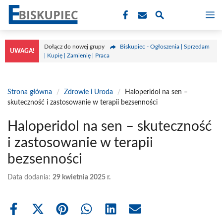
Przejdź
M
do
treści
Dołącz do nowej grupy
Biskupiec - Ogłoszenia | Sprzedam
UWAGA!
| Kupię | Zamienię | Praca
Strona główna
/
Zdrowie i Uroda
/
Haloperidol na sen –
skuteczność i zastosowanie w terapii bezsenności
Haloperidol na sen – skuteczność
i zastosowanie w terapii
bezsenności
Data dodania:
29 kwietnia 2025 r.
Share
Share
Share
Share
Share
Share
on
on
on
on
on
on