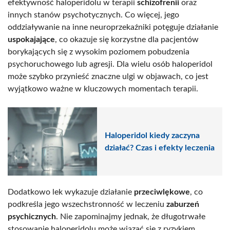
efektywność haloperidolu w terapii
schizofrenii
oraz
innych stanów psychotycznych. Co więcej, jego
oddziaływanie na inne neuroprzekaźniki potęguje działanie
uspokajające
, co okazuje się korzystne dla pacjentów
borykających się z wysokim poziomem pobudzenia
psychoruchowego lub agresji. Dla wielu osób haloperidol
może szybko przynieść znaczne ulgi w objawach, co jest
wyjątkowo ważne w kluczowych momentach terapii.
Haloperidol kiedy zaczyna
działać? Czas i efekty leczenia
Dodatkowo lek wykazuje działanie
przeciwlękowe
, co
podkreśla jego wszechstronność w leczeniu
zaburzeń
psychicznych
. Nie zapominajmy jednak, że długotrwałe
stosowanie haloperidolu może wiązać się z ryzykiem