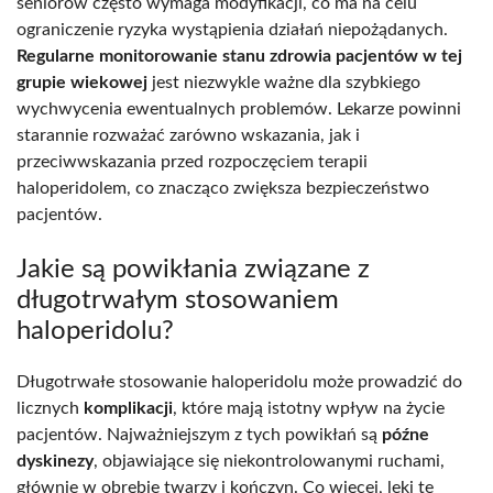
seniorów często wymaga modyfikacji, co ma na celu
ograniczenie ryzyka wystąpienia działań niepożądanych.
Regularne monitorowanie stanu zdrowia pacjentów w tej
grupie wiekowej
jest niezwykle ważne dla szybkiego
wychwycenia ewentualnych problemów. Lekarze powinni
starannie rozważać zarówno wskazania, jak i
przeciwwskazania przed rozpoczęciem terapii
haloperidolem, co znacząco zwiększa bezpieczeństwo
pacjentów.
Jakie są powikłania związane z
długotrwałym stosowaniem
haloperidolu?
Długotrwałe stosowanie haloperidolu może prowadzić do
licznych
komplikacji
, które mają istotny wpływ na życie
pacjentów. Najważniejszym z tych powikłań są
późne
dyskinezy
, objawiające się niekontrolowanymi ruchami,
głównie w obrębie twarzy i kończyn. Co więcej, leki te