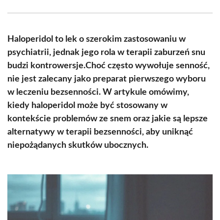
Facebook
X
Pinterest
WhatsApp
LinkedIn
Email
(Twitter)
Haloperidol to lek o szerokim zastosowaniu w
psychiatrii, jednak jego rola w terapii zaburzeń snu
budzi kontrowersje.Choć często wywołuje senność,
nie jest zalecany jako preparat pierwszego wyboru
w leczeniu bezsenności. W artykule omówimy,
kiedy haloperidol może być stosowany w
kontekście problemów ze snem oraz jakie są lepsze
alternatywy w terapii bezsenności, aby uniknąć
niepożądanych skutków ubocznych.