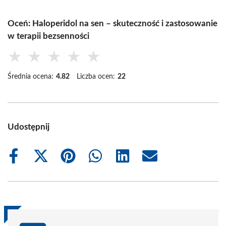
Oceń: Haloperidol na sen – skuteczność i zastosowanie
w terapii bezsenności
★
★
★
★
★
Średnia ocena:
4.82
Liczba ocen:
22
Udostępnij
Share
Share
Share
Share
Share
Share
on
on
on
on
on
on
Facebook
X
Pinterest
WhatsApp
LinkedIn
Email
(Twitter)