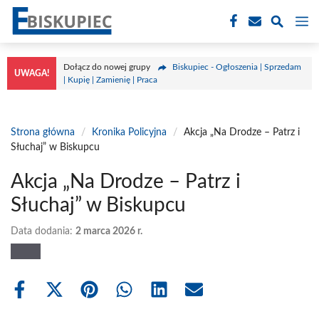
Przejdź
M
do
treści
Dołącz do nowej grupy
Biskupiec - Ogłoszenia | Sprzedam
UWAGA!
| Kupię | Zamienię | Praca
Strona główna
/
Kronika Policyjna
/
Akcja „Na Drodze – Patrz i
Słuchaj” w Biskupcu
Akcja „Na Drodze – Patrz i
Słuchaj” w Biskupcu
Data dodania:
2 marca 2026 r.
Share
Share
Share
Share
Share
Share
on
on
on
on
on
on
Facebook
X
Pinterest
WhatsApp
LinkedIn
Email