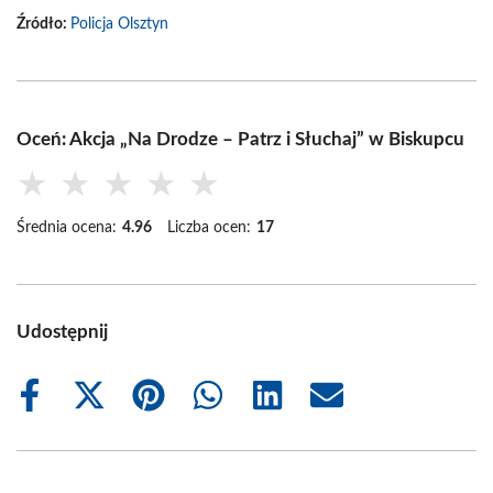
Źródło:
Policja Olsztyn
Oceń: Akcja „Na Drodze – Patrz i Słuchaj” w Biskupcu
★
★
★
★
★
Średnia ocena:
4.96
Liczba ocen:
17
Udostępnij
Share
Share
Share
Share
Share
Share
on
on
on
on
on
on
Facebook
X
Pinterest
WhatsApp
LinkedIn
Email
(Twitter)