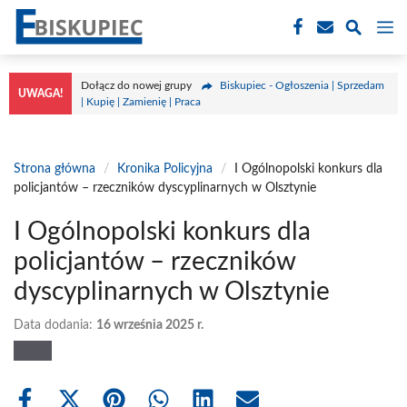
Przejdź
M
do
treści
Dołącz do nowej grupy
Biskupiec - Ogłoszenia | Sprzedam
UWAGA!
| Kupię | Zamienię | Praca
Strona główna
/
Kronika Policyjna
/
I Ogólnopolski konkurs dla
policjantów – rzeczników dyscyplinarnych w Olsztynie
I Ogólnopolski konkurs dla
policjantów – rzeczników
dyscyplinarnych w Olsztynie
Data dodania:
16 września 2025 r.
Share
Share
Share
Share
Share
Share