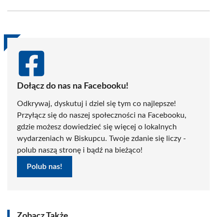
Facebook
X
Pinterest
WhatsApp
LinkedIn
Email
(Twitter)
Dołącz do nas na Facebooku!
Odkrywaj, dyskutuj i dziel się tym co najlepsze!
Przyłącz się do naszej społeczności na Facebooku,
gdzie możesz dowiedzieć się więcej o lokalnych
wydarzeniach w Biskupcu. Twoje zdanie się liczy -
polub naszą stronę i bądź na bieżąco!
Polub nas!
Zobacz Także