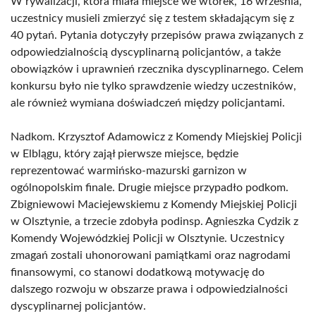
W rywalizacji, która miała miejsce we wtorek, 16 września,
uczestnicy musieli zmierzyć się z testem składającym się z
40 pytań. Pytania dotyczyły przepisów prawa związanych z
odpowiedzialnością dyscyplinarną policjantów, a także
obowiązków i uprawnień rzecznika dyscyplinarnego. Celem
konkursu było nie tylko sprawdzenie wiedzy uczestników,
ale również wymiana doświadczeń między policjantami.
Nadkom. Krzysztof Adamowicz z Komendy Miejskiej Policji
w Elblągu, który zajął pierwsze miejsce, będzie
reprezentować warmińsko-mazurski garnizon w
ogólnopolskim finale. Drugie miejsce przypadło podkom.
Zbigniewowi Maciejewskiemu z Komendy Miejskiej Policji
w Olsztynie, a trzecie zdobyła podinsp. Agnieszka Cydzik z
Komendy Wojewódzkiej Policji w Olsztynie. Uczestnicy
zmagań zostali uhonorowani pamiątkami oraz nagrodami
finansowymi, co stanowi dodatkową motywację do
dalszego rozwoju w obszarze prawa i odpowiedzialności
dyscyplinarnej policjantów.