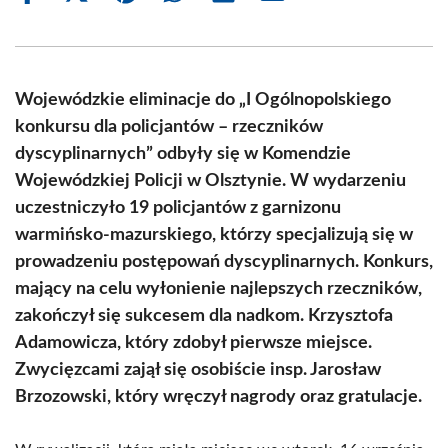
on
on
on
on
on
on
Facebook
X
Pinterest
WhatsApp
LinkedIn
Email
(Twitter)
Wojewódzkie eliminacje do „I Ogólnopolskiego
konkursu dla policjantów – rzeczników
dyscyplinarnych” odbyły się w Komendzie
Wojewódzkiej Policji w Olsztynie. W wydarzeniu
uczestniczyło 19 policjantów z garnizonu
warmińsko-mazurskiego, którzy specjalizują się w
prowadzeniu postępowań dyscyplinarnych. Konkurs,
mający na celu wyłonienie najlepszych rzeczników,
zakończył się sukcesem dla nadkom. Krzysztofa
Adamowicza, który zdobył pierwsze miejsce.
Zwycięzcami zajął się osobiście insp. Jarosław
Brzozowski, który wręczył nagrody oraz gratulacje.