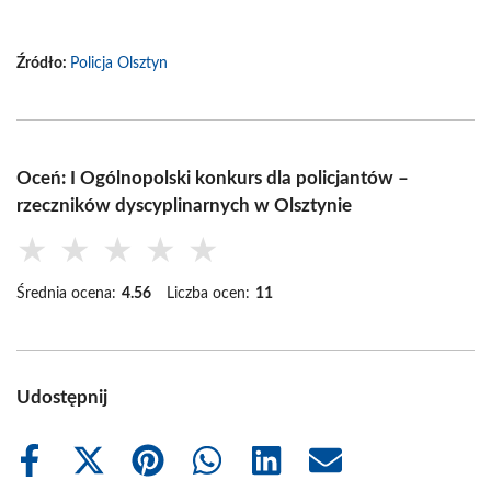
Źródło:
Policja Olsztyn
Oceń: I Ogólnopolski konkurs dla policjantów –
rzeczników dyscyplinarnych w Olsztynie
★
★
★
★
★
Średnia ocena:
4.56
Liczba ocen:
11
Udostępnij
Share
Share
Share
Share
Share
Share
on
on
on
on
on
on