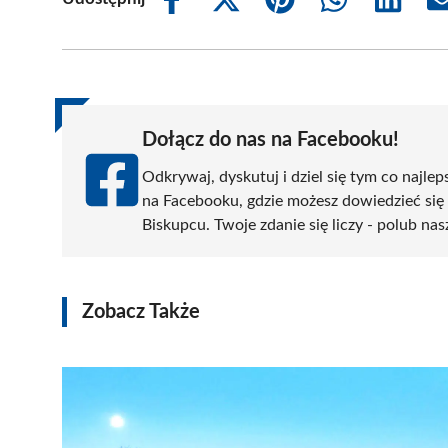
Share
Share
Share
Share
Share
on
on
on
on
on
Facebook
X
Pinterest
WhatsApp
LinkedIn
(Twitter)
Dołącz do nas na Facebooku!
Odkrywaj, dyskutuj i dziel się tym co najlep
na Facebooku, gdzie możesz dowiedzieć się
Biskupcu. Twoje zdanie się liczy - polub nas
Zobacz Także