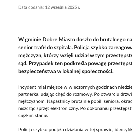
Data dodania:
12 września 2025 r.
W gminie Dobre Miasto doszło do brutalnego n
senior trafił do szpitala. Policja szybko zareago
mężczyzn, którzy wzięli udział w tym przestęps
sąd. Przypadek ten podkreśla powagę przestęp
bezpieczeństwa w lokalnej społeczności.
Incydent miał miejsce w wieczornych godzinach niedziel
partnerka, udając chęć do rozmowy. Po otwarciu drzwi
mężczyznom. Napastnicy brutalnie pobili seniora, okra
niszcząc sprzęt elektroniczny. Po dokonaniu przestęps
ciężkim stanie.
Policja szybko podjęła działania w tej sprawie, identyf