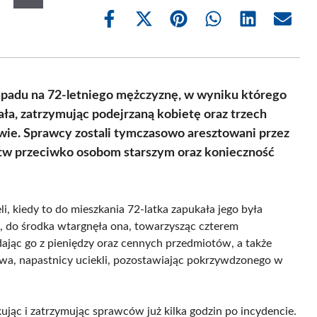
Share
Share
Share
Share
Share
Share
on
on
on
on
on
on
Facebook
X
Pinterest
WhatsApp
LinkedIn
Email
(Twitter)
apadu na 72-letniego mężczyznę, w wyniku którego
wała, zatrzymując podejrzaną kobietę oraz trzech
twie. Sprawcy zostali tymczasowo aresztowani przez
stw przeciwko osobom starszym oraz konieczność
i, kiedy to do mieszkania 72-latka zapukała jego była
, do środka wtargnęła ona, towarzysząc czterem
dając go z pieniędzy oraz cennych przedmiotów, a także
twa, napastnicy uciekli, pozostawiając pokrzywdzonego w
ikując i zatrzymując sprawców już kilka godzin po incydencie.