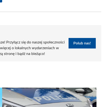
Share
on
Email
sze! Przyłącz się do naszej społeczności
Polub nas!
 więcej o lokalnych wydarzeniach w
zą stronę i bądź na bieżąco!