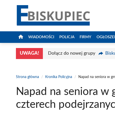
Przejdź
do
treści
WIADOMOŚCI
POLICJA
FIRMY
OGŁOSZE
UWAGA!
Dołącz do nowej grupy
Bisk
Strona główna
/
Kronika Policyjna
/
Napad na seniora w gm
Napad na seniora w 
czterech podejrzany