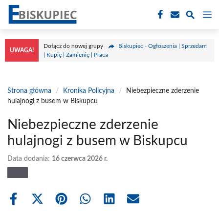
Przejdź
M
do
treści
Dołącz do nowej grupy
Biskupiec - Ogłoszenia | Sprzedam
UWAGA!
| Kupię | Zamienię | Praca
Strona główna
/
Kronika Policyjna
/
Niebezpieczne zderzenie
hulajnogi z busem w Biskupcu
Niebezpieczne zderzenie
hulajnogi z busem w Biskupcu
Data dodania:
16 czerwca 2026 r.
Share
Share
Share
Share
Share
Share
on
on
on
on
on
on
Facebook
X
Pinterest
WhatsApp
LinkedIn
Email