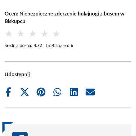
Oceń: Niebezpieczne zderzenie hulajnogi z busem w
Biskupcu
★
★
★
★
★
Średnia ocena:
4.72
Liczba ocen:
6
Udostępnij
Share
Share
Share
Share
Share
Share
on
on
on
on
on
on
Facebook
X
Pinterest
WhatsApp
LinkedIn
Email
(Twitter)