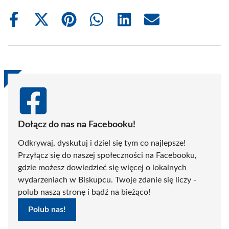
Share
Share
Share
Share
Share
Share
on
on
on
on
on
on
Facebook
X
Pinterest
WhatsApp
LinkedIn
Email
(Twitter)
Dołącz do nas na Facebooku!
Odkrywaj, dyskutuj i dziel się tym co najlepsze!
Przyłącz się do naszej społeczności na Facebooku,
gdzie możesz dowiedzieć się więcej o lokalnych
wydarzeniach w Biskupcu. Twoje zdanie się liczy -
polub naszą stronę i bądź na bieżąco!
Polub nas!