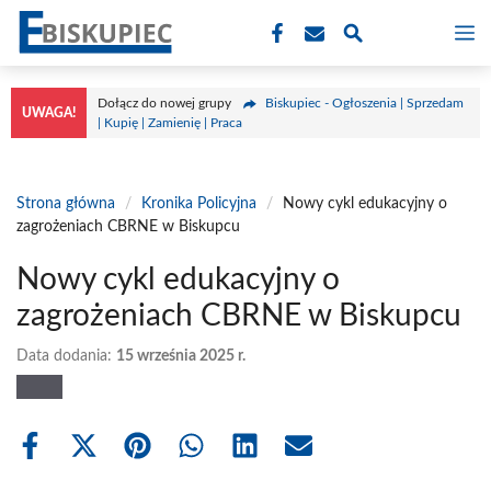
Przejdź
M
do
treści
Dołącz do nowej grupy
Biskupiec - Ogłoszenia | Sprzedam
UWAGA!
| Kupię | Zamienię | Praca
Strona główna
/
Kronika Policyjna
/
Nowy cykl edukacyjny o
zagrożeniach CBRNE w Biskupcu
Nowy cykl edukacyjny o
zagrożeniach CBRNE w Biskupcu
Data dodania:
15 września 2025 r.
Share
Share
Share
Share
Share
Share
on
on
on
on
on
on
Facebook
X
Pinterest
WhatsApp
LinkedIn
Email