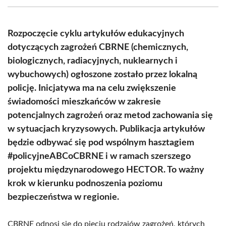
(Twitter)
Rozpoczęcie cyklu artykułów edukacyjnych
dotyczących zagrożeń CBRNE (chemicznych,
biologicznych, radiacyjnych, nuklearnych i
wybuchowych) ogłoszone zostało przez lokalną
policję. Inicjatywa ma na celu zwiększenie
świadomości mieszkańców w zakresie
potencjalnych zagrożeń oraz metod zachowania się
w sytuacjach kryzysowych. Publikacja artykułów
będzie odbywać się pod wspólnym hasztagiem
#policyjneABCoCBRNE i w ramach szerszego
projektu międzynarodowego HECTOR. To ważny
krok w kierunku podnoszenia poziomu
bezpieczeństwa w regionie.
CBRNE odnosi się do pięciu rodzajów zagrożeń, których