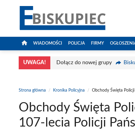
Przejdź
do
treści
WIADOMOŚCI
POLICJA
FIRMY
OGŁOSZENI
UWAGA!
Dołącz do nowej grupy
Bisk
Strona główna
/
Kronika Policyjna
/
Obchody Święta Policji 
Obchody Święta Polic
107-lecia Policji Pa