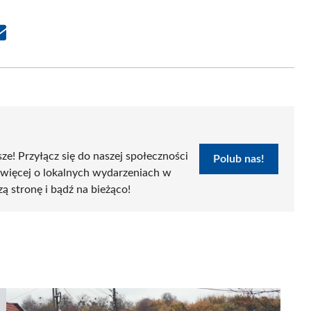
Share
on
Email
sze! Przyłącz się do naszej społeczności
Polub nas!
 więcej o lokalnych wydarzeniach w
zą stronę i bądź na bieżąco!