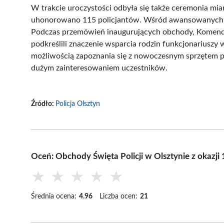
W trakcie uroczystości odbyła się także ceremonia mi
uhonorowano 115 policjantów. Wśród awansowanych z
Podczas przemówień inaugurujących obchody, Komendant
podkreślili znaczenie wsparcia rodzin funkcjonariuszy 
możliwością zapoznania się z nowoczesnym sprzętem p
dużym zainteresowaniem uczestników.
Źródło:
Policja Olsztyn
Oceń: Obchody Święta Policji w Olsztynie z okazji 
★
★
★
★
★
Średnia ocena:
4.96
Liczba ocen:
21