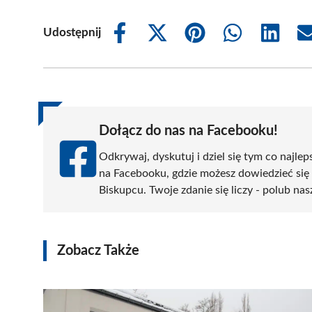
Udostępnij
Share
Share
Share
Share
Share
on
on
on
on
on
Facebook
X
Pinterest
WhatsApp
LinkedIn
(Twitter)
Dołącz do nas na Facebooku!
Odkrywaj, dyskutuj i dziel się tym co najlep
na Facebooku, gdzie możesz dowiedzieć się
Biskupcu. Twoje zdanie się liczy - polub nas
Zobacz Także