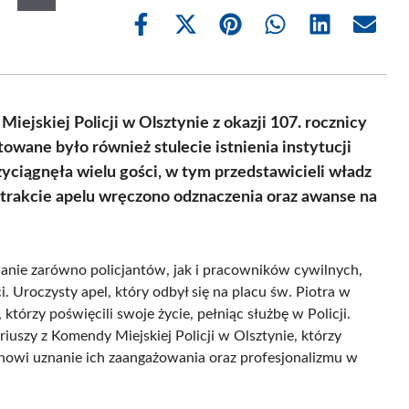
Share
Share
Share
Share
Share
Share
on
on
on
on
on
on
Facebook
X
Pinterest
WhatsApp
LinkedIn
Email
(Twitter)
ejskiej Policji w Olsztynie z okazji 107. rocznicy
wane było również stulecie istnienia instytucji
zyciągnęła wielu gości, w tym przedstawicieli władz
trakcie apelu wręczono odznaczenia oraz awanse na
owanie zarówno policjantów, jak i pracowników cywilnych,
. Uroczysty apel, który odbył się na placu św. Piotra w
którzy poświęcili swoje życie, pełniąc służbę w Policji.
iuszy z Komendy Miejskiej Policji w Olsztynie, którzy
anowi uznanie ich zaangażowania oraz profesjonalizmu w