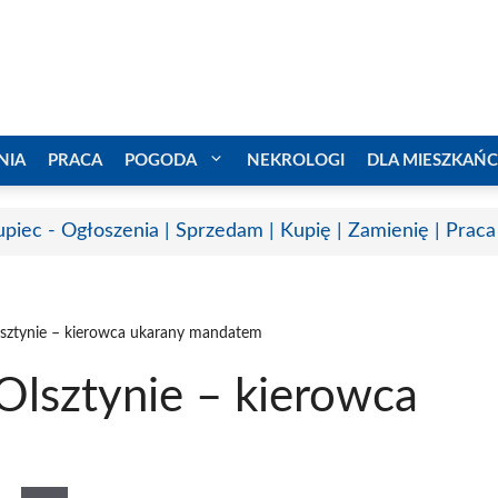
NIA
PRACA
POGODA
NEKROLOGI
DLA MIESZKAŃ
upiec - Ogłoszenia | Sprzedam | Kupię | Zamienię | Praca
sztynie – kierowca ukarany mandatem
lsztynie – kierowca