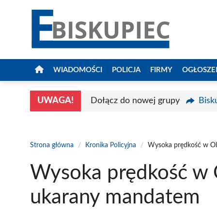
Przejdź
do
treści
WIADOMOŚCI
POLICJA
FIRMY
OGŁOSZE
UWAGA!
Dołącz do nowej grupy
Bisk
Strona główna
/
Kronika Policyjna
/
Wysoka prędkość w Ol
Wysoka prędkość w O
ukarany mandatem