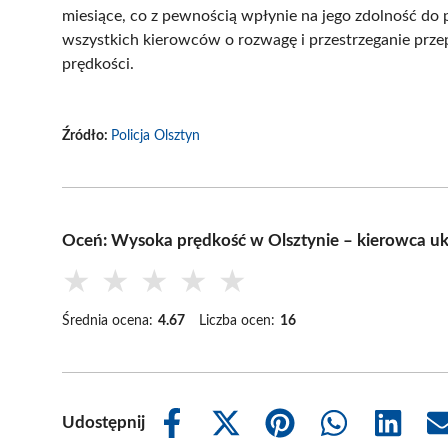
miesiące, co z pewnością wpłynie na jego zdolność do 
wszystkich kierowców o rozwagę i przestrzeganie prz
prędkości.
Źródło:
Policja Olsztyn
Oceń: Wysoka prędkość w Olsztynie – kierowca 
★
★
★
★
★
Średnia ocena:
4.67
Liczba ocen:
16
Udostępnij
Share
Share
Share
Share
Share
on
on
on
on
on