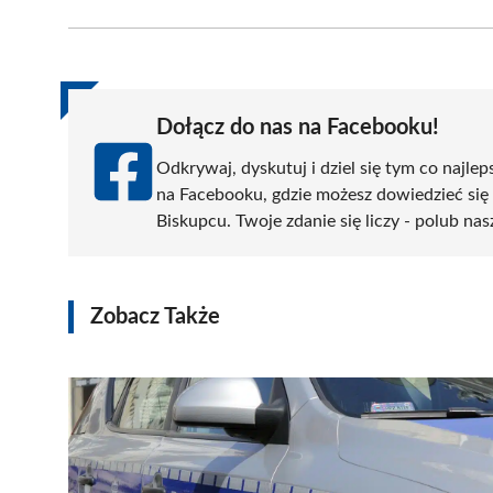
Facebook
X
Pinterest
WhatsApp
LinkedIn
(Twitter)
Dołącz do nas na Facebooku!
Odkrywaj, dyskutuj i dziel się tym co najlep
na Facebooku, gdzie możesz dowiedzieć się
Biskupcu. Twoje zdanie się liczy - polub nas
Zobacz Także