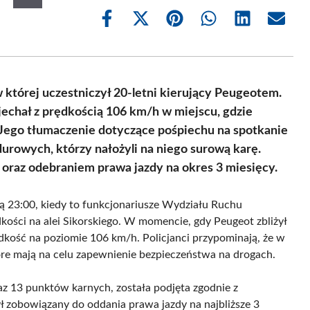
Share
Share
Share
Share
Share
Share
on
on
on
on
on
on
Facebook
X
Pinterest
WhatsApp
LinkedIn
Email
(Twitter)
 której uczestniczył 20-letni kierujący Peugeotem.
jechał z prędkością 106 km/h w miejscu, gdzie
 Jego tłumaczenie dotyczące pośpiechu na spotkanie
rowych, którzy nałożyli na niego surową karę.
oraz odebraniem prawa jazdy na okres 3 miesięcy.
ą 23:00, kiedy to funkcjonariusze Wydziału Ruchu
ści na alei Sikorskiego. W momencie, gdy Peugeot zbliżył
rędkość na poziomie 106 km/h. Policjanci przypominają, że w
tóre mają na celu zapewnienie bezpieczeństwa na drogach.
z 13 punktów karnych, została podjęta zgodnie z
 zobowiązany do oddania prawa jazdy na najbliższe 3