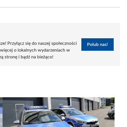
Email
sze! Przyłącz się do naszej społeczności
Polub nas!
 więcej o lokalnych wydarzeniach w
zą stronę i bądź na bieżąco!