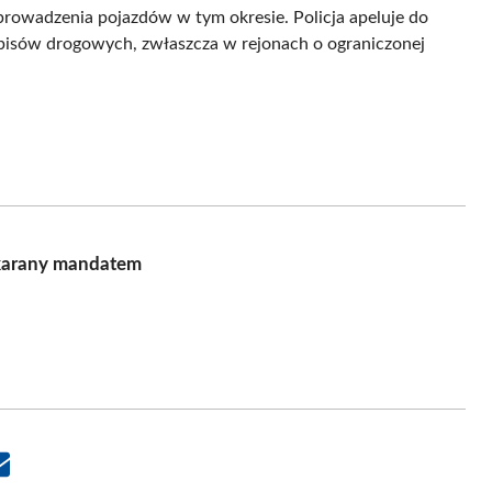
prowadzenia pojazdów w tym okresie. Policja apeluje do
episów drogowych, zwłaszcza w rejonach o ograniczonej
ukarany mandatem
Share
on