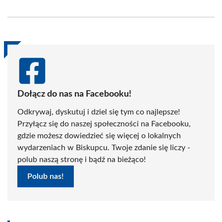
on
on
on
on
on
on
Facebook
X
Pinterest
WhatsApp
LinkedIn
Email
(Twitter)
Dołącz do nas na Facebooku!
Odkrywaj, dyskutuj i dziel się tym co najlepsze!
Przyłącz się do naszej społeczności na Facebooku,
gdzie możesz dowiedzieć się więcej o lokalnych
wydarzeniach w Biskupcu. Twoje zdanie się liczy -
polub naszą stronę i bądź na bieżąco!
Polub nas!