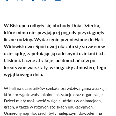
on
on
on
on
on
on
Facebook
X
Pinterest
WhatsApp
LinkedIn
Email
(Twitter)
W Biskupcu odbyły się obchody Dnia Dziecka,
które mimo niesprzyjającej pogody przyciągnęły
liczne rodziny. Wydarzenie przeniesione do Hali
Widowiskowo-Sportowej okazało się strzałem w
dziesiątkę, zapełniając ją radosnymi dziećmi i ich
bliskimi. Liczne atrakcje, od dmuchańców po
kreatywne warsztaty, wzbogaciły atmosferę tego
wyjątkowego dnia.
W hali na uczestników czekała prawdziwa gama atrakcji,
które przygotowały lokalne instytucje oraz organizacje.
Dzieci miały możliwość wzięcia udziału w animacjach,
grach, a także w różnych stoiskach edukacyjnych.
Uśmiechy najmłodszych były najlepszym dowodem na