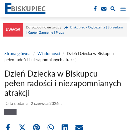
Przejdź
M
do
treści
Dołącz do nowej grupy
Biskupiec - Ogłoszenia | Sprzedam
UWAGA!
| Kupię | Zamienię | Praca
Strona główna
/
Wiadomości
/
Dzień Dziecka w Biskupcu –
pełen radości i niezapomnianych atrakcji
Dzień Dziecka w Biskupcu –
pełen radości i niezapomnianych
atrakcji
Data dodania:
2 czerwca 2026 r.
Share
Share
Share
Share
Share
Share