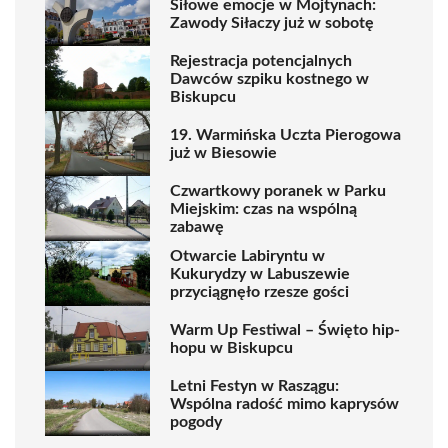
Siłowe emocje w Mojtynach:
Zawody Siłaczy już w sobotę
Rejestracja potencjalnych
Dawców szpiku kostnego w
Biskupcu
19. Warmińska Uczta Pierogowa
już w Biesowie
Czwartkowy poranek w Parku
Miejskim: czas na wspólną
zabawę
Otwarcie Labiryntu w
Kukurydzy w Labuszewie
przyciągnęło rzesze gości
Warm Up Festiwal – Święto hip-
hopu w Biskupcu
Letni Festyn w Raszągu:
Wspólna radość mimo kaprysów
pogody