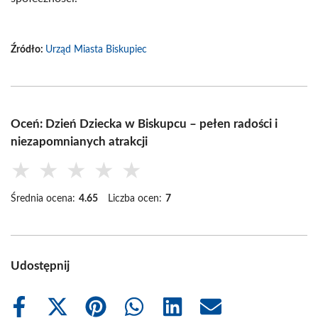
Źródło:
Urząd Miasta Biskupiec
Oceń: Dzień Dziecka w Biskupcu – pełen radości i
niezapomnianych atrakcji
★
★
★
★
★
Średnia ocena:
4.65
Liczba ocen:
7
Udostępnij
Share
Share
Share
Share
Share
Share