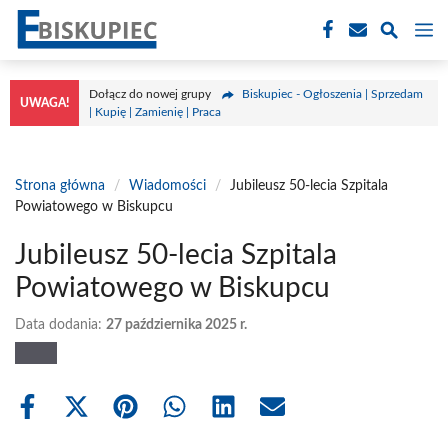
Przejdź
M
do
treści
Dołącz do nowej grupy
Biskupiec - Ogłoszenia | Sprzedam
UWAGA!
| Kupię | Zamienię | Praca
Strona główna
/
Wiadomości
/
Jubileusz 50-lecia Szpitala
Powiatowego w Biskupcu
Jubileusz 50-lecia Szpitala
Powiatowego w Biskupcu
Data dodania:
27 października 2025 r.
Share
Share
Share
Share
Share
Share
on
on
on
on
on
on
Facebook
X
Pinterest
WhatsApp
LinkedIn
Email