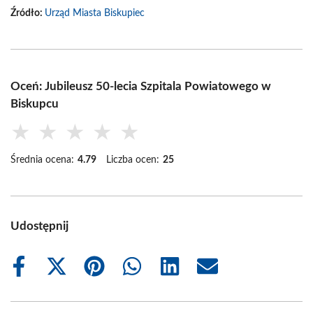
Źródło:
Urząd Miasta Biskupiec
Oceń: Jubileusz 50-lecia Szpitala Powiatowego w
Biskupcu
★
★
★
★
★
Średnia ocena:
4.79
Liczba ocen:
25
Udostępnij
Share
Share
Share
Share
Share
Share
on
on
on
on
on
on
Facebook
X
Pinterest
WhatsApp
LinkedIn
Email
(Twitter)