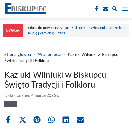
Przejdź
M
do
treści
Dołącz do nowej grupy
Biskupiec - Ogłoszenia | Sprzedam
UWAGA!
| Kupię | Zamienię | Praca
Strona główna
/
Wiadomości
/
Kaziuki Wilniuki w Biskupcu –
Święto Tradycji i Folkloru
Kaziuki Wilniuki w Biskupcu –
Święto Tradycji i Folkloru
Data dodania:
4 marca 2025 r.
Share
Share
Share
Share
Share
Share
on
on
on
on
on
on
Facebook
X
Pinterest
WhatsApp
LinkedIn
Email