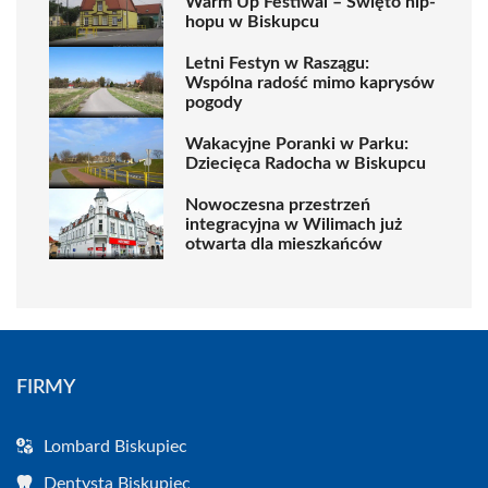
Warm Up Festiwal – Święto hip-
hopu w Biskupcu
Letni Festyn w Raszągu:
Wspólna radość mimo kaprysów
pogody
Wakacyjne Poranki w Parku:
Dziecięca Radocha w Biskupcu
Nowoczesna przestrzeń
integracyjna w Wilimach już
otwarta dla mieszkańców
FIRMY
Lombard Biskupiec
Dentysta Biskupiec