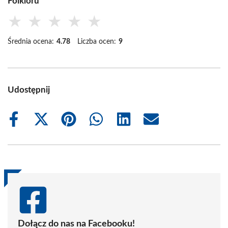
Folkloru
★
★
★
★
★
Średnia ocena:
4.78
Liczba ocen:
9
Udostępnij
Share
Share
Share
Share
Share
Share
on
on
on
on
on
on
Facebook
X
Pinterest
WhatsApp
LinkedIn
Email
(Twitter)
Dołącz do nas na Facebooku!