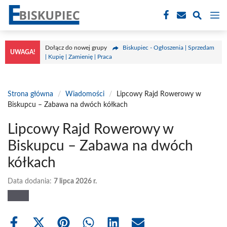
Przejdź
M
do
treści
Dołącz do nowej grupy
Biskupiec - Ogłoszenia | Sprzedam
UWAGA!
| Kupię | Zamienię | Praca
Strona główna
/
Wiadomości
/
Lipcowy Rajd Rowerowy w
Biskupcu – Zabawa na dwóch kółkach
Lipcowy Rajd Rowerowy w
Biskupcu – Zabawa na dwóch
kółkach
Data dodania:
7 lipca 2026 r.
Share
Share
Share
Share
Share
Share