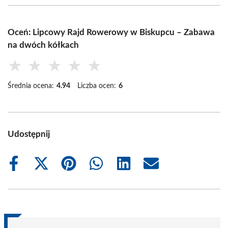
Oceń: Lipcowy Rajd Rowerowy w Biskupcu – Zabawa
na dwóch kółkach
★
★
★
★
★
Średnia ocena:
4.94
Liczba ocen:
6
Udostępnij
Share
Share
Share
Share
Share
Share
on
on
on
on
on
on
Facebook
X
Pinterest
WhatsApp
LinkedIn
Email
(Twitter)