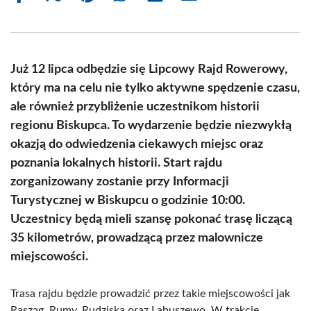
on
on
on
on
on
on
Facebook
X
Pinterest
WhatsApp
LinkedIn
Email
(Twitter)
Już 12 lipca odbędzie się Lipcowy Rajd Rowerowy,
który ma na celu nie tylko aktywne spędzenie czasu,
ale również przybliżenie uczestnikom historii
regionu Biskupca. To wydarzenie będzie niezwykłą
okazją do odwiedzenia ciekawych miejsc oraz
poznania lokalnych historii. Start rajdu
zorganizowany zostanie przy Informacji
Turystycznej w Biskupcu o godzinie 10:00.
Uczestnicy będą mieli szansę pokonać trasę liczącą
35 kilometrów, prowadzącą przez malownicze
miejscowości.
Trasa rajdu będzie prowadzić przez takie miejscowości jak
Rasząg, Rumy, Rudziska oraz Labuszewo. W trakcie