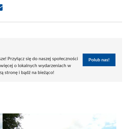
Share
on
Email
sze! Przyłącz się do naszej społeczności
Polub nas!
 więcej o lokalnych wydarzeniach w
zą stronę i bądź na bieżąco!