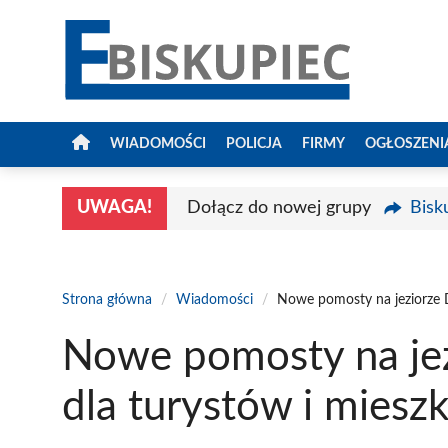
Przejdź
do
treści
WIADOMOŚCI
POLICJA
FIRMY
OGŁOSZENI
UWAGA!
Dołącz do nowej grupy
Bisk
Strona główna
/
Wiadomości
/
Nowe pomosty na jeziorze 
Nowe pomosty na jez
dla turystów i mies