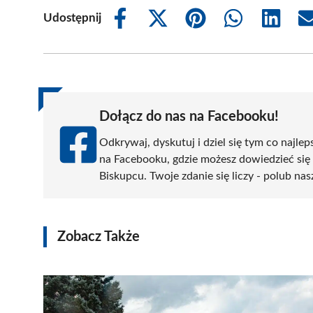
Udostępnij
Share
Share
Share
Share
Share
on
on
on
on
on
Facebook
X
Pinterest
WhatsApp
LinkedIn
(Twitter)
Dołącz do nas na Facebooku!
Odkrywaj, dyskutuj i dziel się tym co najlep
na Facebooku, gdzie możesz dowiedzieć się
Biskupcu. Twoje zdanie się liczy - polub nas
Zobacz Także