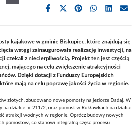
Share
Share
Share
Share
Share
Share
on
on
on
on
on
on
Facebook
X
Pinterest
WhatsApp
LinkedIn
Email
(Twitter)
osty kajakowe w gminie Biskupiec, które znajdują się
ęcia wstęgi zainaugurowała realizację inwestycji, na
 czekali z niecierpliwością. Projekt ten jest częścią
znej, mającego na celu zwiększenie atrakcyjności
ńców. Dzięki dotacji z Funduszy Europejskich
które mają na celu poprawę jakości życia w regionie.
nów złotych, zbudowano nowe pomosty na jeziorze Dadaj. W
 na działce nr 211/2, oraz pomost w Rukławkach na działce
ność atrakcji wodnych w regionie. Oprócz budowy nowych
ych pomostów, co stanowi integralną część procesu