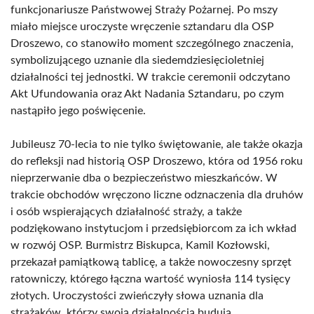
funkcjonariusze Państwowej Straży Pożarnej. Po mszy
miało miejsce uroczyste wręczenie sztandaru dla OSP
Droszewo, co stanowiło moment szczególnego znaczenia,
symbolizującego uznanie dla siedemdziesięcioletniej
działalności tej jednostki. W trakcie ceremonii odczytano
Akt Ufundowania oraz Akt Nadania Sztandaru, po czym
nastąpiło jego poświęcenie.
Jubileusz 70-lecia to nie tylko świętowanie, ale także okazja
do refleksji nad historią OSP Droszewo, która od 1956 roku
nieprzerwanie dba o bezpieczeństwo mieszkańców. W
trakcie obchodów wręczono liczne odznaczenia dla druhów
i osób wspierających działalność straży, a także
podziękowano instytucjom i przedsiębiorcom za ich wkład
w rozwój OSP. Burmistrz Biskupca, Kamil Kozłowski,
przekazał pamiątkową tablicę, a także nowoczesny sprzęt
ratowniczy, którego łączna wartość wyniosła 114 tysięcy
złotych. Uroczystości zwieńczyły słowa uznania dla
strażaków, którzy swoją działalnością budują