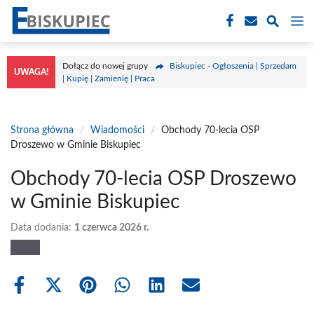
Przejdź
M
do
treści
Dołącz do nowej grupy
Biskupiec - Ogłoszenia | Sprzedam
UWAGA!
| Kupię | Zamienię | Praca
Strona główna
/
Wiadomości
/
Obchody 70-lecia OSP
Droszewo w Gminie Biskupiec
Obchody 70-lecia OSP Droszewo
w Gminie Biskupiec
Data dodania:
1 czerwca 2026 r.
Share
Share
Share
Share
Share
Share
on
on
on
on
on
on
Facebook
X
Pinterest
WhatsApp
LinkedIn
Email