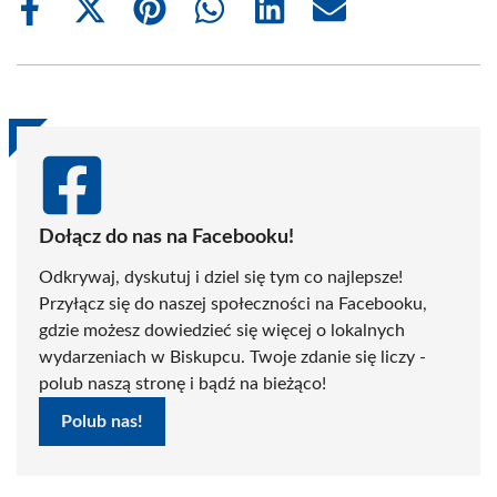
Share
Share
Share
Share
Share
Share
on
on
on
on
on
on
Facebook
X
Pinterest
WhatsApp
LinkedIn
Email
(Twitter)
Dołącz do nas na Facebooku!
Odkrywaj, dyskutuj i dziel się tym co najlepsze!
Przyłącz się do naszej społeczności na Facebooku,
gdzie możesz dowiedzieć się więcej o lokalnych
wydarzeniach w Biskupcu. Twoje zdanie się liczy -
polub naszą stronę i bądź na bieżąco!
Polub nas!