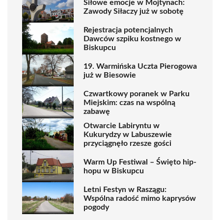
Siłowe emocje w Mojtynach:
Zawody Siłaczy już w sobotę
Rejestracja potencjalnych
Dawców szpiku kostnego w
Biskupcu
19. Warmińska Uczta Pierogowa
już w Biesowie
Czwartkowy poranek w Parku
Miejskim: czas na wspólną
zabawę
Otwarcie Labiryntu w
Kukurydzy w Labuszewie
przyciągnęło rzesze gości
Warm Up Festiwal – Święto hip-
hopu w Biskupcu
Letni Festyn w Raszągu:
Wspólna radość mimo kaprysów
pogody