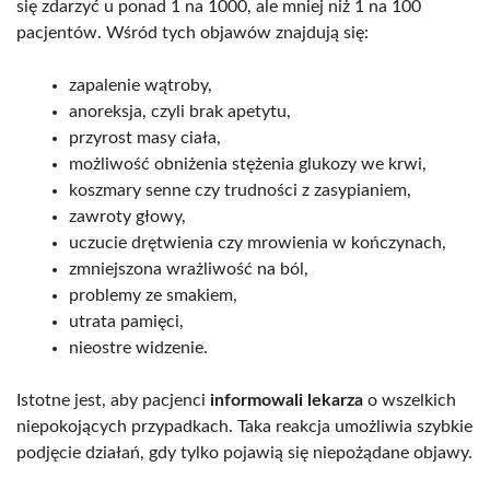
się zdarzyć u ponad 1 na 1000, ale mniej niż 1 na 100
pacjentów. Wśród tych objawów znajdują się:
zapalenie wątroby,
anoreksja, czyli brak apetytu,
przyrost masy ciała,
możliwość obniżenia stężenia glukozy we krwi,
koszmary senne czy trudności z zasypianiem,
zawroty głowy,
uczucie drętwienia czy mrowienia w kończynach,
zmniejszona wrażliwość na ból,
problemy ze smakiem,
utrata pamięci,
nieostre widzenie.
Istotne jest, aby pacjenci
informowali lekarza
o wszelkich
niepokojących przypadkach. Taka reakcja umożliwia szybkie
podjęcie działań, gdy tylko pojawią się niepożądane objawy.