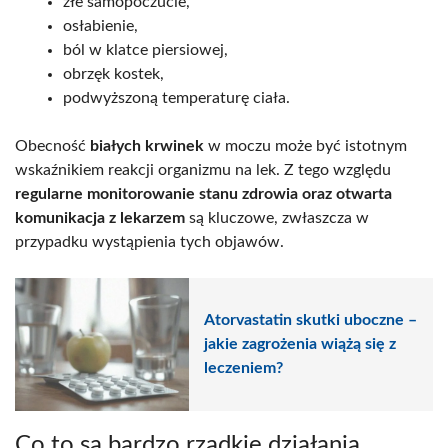
złe samopoczucie,
osłabienie,
ból w klatce piersiowej,
obrzęk kostek,
podwyższoną temperaturę ciała.
Obecność
białych krwinek
w moczu może być istotnym
wskaźnikiem reakcji organizmu na lek. Z tego względu
regularne monitorowanie stanu zdrowia oraz otwarta
komunikacja z lekarzem
są kluczowe, zwłaszcza w
przypadku wystąpienia tych objawów.
Atorvastatin skutki uboczne –
jakie zagrożenia wiążą się z
leczeniem?
Co to są bardzo rzadkie działania