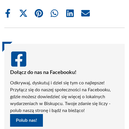
Share
Share
Share
Share
Share
Share
on
on
on
on
on
on
Facebook
X
Pinterest
WhatsApp
LinkedIn
Email
(Twitter)
Dołącz do nas na Facebooku!
Odkrywaj, dyskutuj i dziel się tym co najlepsze!
Przyłącz się do naszej społeczności na Facebooku,
gdzie możesz dowiedzieć się więcej o lokalnych
wydarzeniach w Biskupcu. Twoje zdanie się liczy -
polub naszą stronę i bądź na bieżąco!
Polub nas!