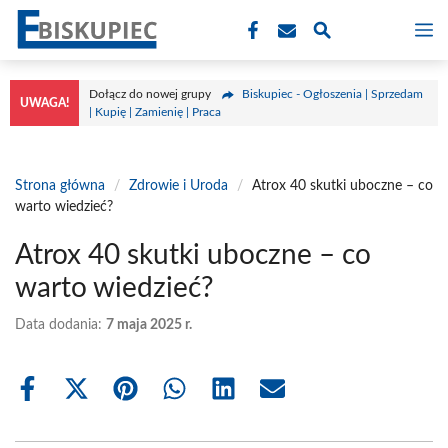
Przejdź
M
do
treści
Dołącz do nowej grupy
Biskupiec - Ogłoszenia | Sprzedam
UWAGA!
| Kupię | Zamienię | Praca
Strona główna
/
Zdrowie i Uroda
/
Atrox 40 skutki uboczne – co
warto wiedzieć?
Atrox 40 skutki uboczne – co
warto wiedzieć?
Data dodania:
7 maja 2025 r.
Share
Share
Share
Share
Share
Share
on
on
on
on
on
on
Facebook
X
Pinterest
WhatsApp
LinkedIn
Email
(Twitter)