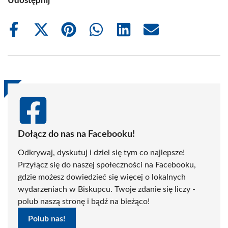
Udostępnij
Share
Share
Share
Share
Share
Share
on
on
on
on
on
on
Facebook
X
Pinterest
WhatsApp
LinkedIn
Email
(Twitter)
Dołącz do nas na Facebooku!
Odkrywaj, dyskutuj i dziel się tym co najlepsze!
Przyłącz się do naszej społeczności na Facebooku,
gdzie możesz dowiedzieć się więcej o lokalnych
wydarzeniach w Biskupcu. Twoje zdanie się liczy -
polub naszą stronę i bądź na bieżąco!
Polub nas!