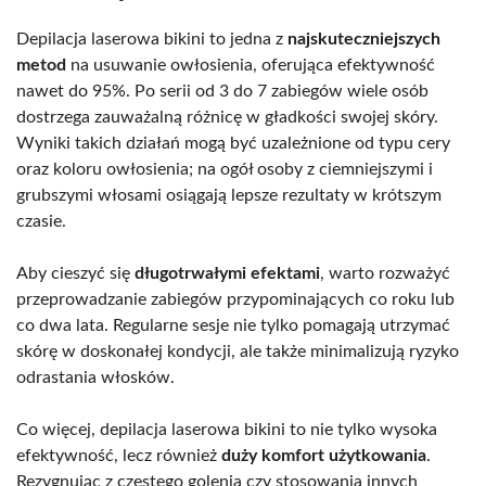
Depilacja laserowa bikini to jedna z
najskuteczniejszych
metod
na usuwanie owłosienia, oferująca efektywność
nawet do 95%. Po serii od 3 do 7 zabiegów wiele osób
dostrzega zauważalną różnicę w gładkości swojej skóry.
Wyniki takich działań mogą być uzależnione od typu cery
oraz koloru owłosienia; na ogół osoby z ciemniejszymi i
grubszymi włosami osiągają lepsze rezultaty w krótszym
czasie.
Aby cieszyć się
długotrwałymi efektami
, warto rozważyć
przeprowadzanie zabiegów przypominających co roku lub
co dwa lata. Regularne sesje nie tylko pomagają utrzymać
skórę w doskonałej kondycji, ale także minimalizują ryzyko
odrastania włosków.
Co więcej, depilacja laserowa bikini to nie tylko wysoka
efektywność, lecz również
duży komfort użytkowania
.
Rezygnując z częstego golenia czy stosowania innych