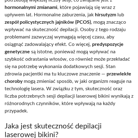
potrzebują większej liczby sesji, co związane jest z
hormonalnymi zmianami
, które pojawiają się wraz z
upływem lat. Hormonalne zaburzenia, jak
hirsutyzm
lub
zespół policystycznych jajników (PCOS)
, mogą znacząco
wpływać na skuteczność depilacji. Osoby z tego rodzaju
problemami zazwyczaj wymagają więcej czasu, aby
osiągnąć zadowalający efekt. Co więcej,
predyspozycje
genetyczne
są istotne, ponieważ mogą wpływać na
szybkość odrastania włosów, co również może przekładać
się na potrzebę wykonania dodatkowych sesji. Stan
zdrowia pacjentki ma tu kluczowe znaczenie —
przewlekłe
choroby
mogą zmieniać sposób, w jaki organizm reaguje na
technologię lasera. W związku z tym, skuteczność oraz
liczba potrzebnych sesji depilacji laserowej bikini wynikają z
różnorodnych czynników, które wpływają na każdy
przypadek.
Jaka jest skuteczność depilacji
laserowej bikini?