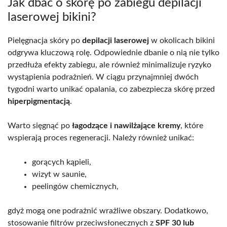
Jak dbać o skórę po zabiegu depilacji
laserowej bikini?
Pielęgnacja skóry po
depilacji laserowej
w okolicach bikini
odgrywa kluczową rolę. Odpowiednie dbanie o nią nie tylko
przedłuża efekty zabiegu, ale również minimalizuje ryzyko
wystąpienia podrażnień. W ciągu przynajmniej dwóch
tygodni warto unikać opalania, co zabezpiecza skórę przed
hiperpigmentacją
.
Warto sięgnąć po
łagodzące i nawilżające kremy
, które
wspierają proces regeneracji. Należy również unikać:
gorących kąpieli,
wizyt w saunie,
peelingów chemicznych,
gdyż mogą one podrażnić wrażliwe obszary. Dodatkowo,
stosowanie filtrów przeciwsłonecznych z
SPF 30 lub