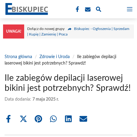
Przejdź
M
do
treści
Dołącz do nowej grupy
Biskupiec - Ogłoszenia | Sprzedam
UWAGA!
| Kupię | Zamienię | Praca
Strona główna
/
Zdrowie i Uroda
/
Ile zabiegów depilacji
laserowej bikini jest potrzebnych? Sprawdź!
Ile zabiegów depilacji laserowej
bikini jest potrzebnych? Sprawdź!
Data dodania:
7 maja 2025 r.
Share
Share
Share
Share
Share
Share
on
on
on
on
on
on
Facebook
X
Pinterest
WhatsApp
LinkedIn
Email
(Twitter)