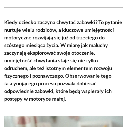
Facebook
X
Pinterest
WhatsApp
LinkedIn
Email
(Twitter)
Kiedy dziecko zaczyna chwytać zabawki? To pytanie
nurtuje wielu rodziców, a kluczowe umiejętności
motoryczne rozwijają się już od trzeciego do
szóstego miesiąca życia. W miarę jak maluchy
zaczynają eksplorować swoje otoczenie,
umiejętność chwytania staje się nie tylko
odruchem, ale też istotnym elementem rozwoju
fizycznego i poznawczego. Obserwowanie tego
fascynującego procesu pozwala dobierać
odpowiednie zabawki, które będą wspierały ich
postępy w motoryce małej.