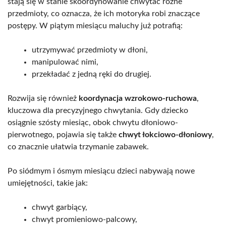
stają się w stanie skoordynowanie chwytać różne
przedmioty, co oznacza, że ich motoryka robi znaczące
postępy. W piątym miesiącu maluchy już potrafią:
utrzymywać przedmioty w dłoni,
manipulować nimi,
przekładać z jedną ręki do drugiej.
Rozwija się również
koordynacja wzrokowo-ruchowa
,
kluczowa dla precyzyjnego chwytania. Gdy dziecko
osiągnie szósty miesiąc, obok chwytu dłoniowo-
pierwotnego, pojawia się także
chwyt łokciowo-dłoniowy
,
co znacznie ułatwia trzymanie zabawek.
Po siódmym i ósmym miesiącu dzieci nabywają nowe
umiejętności, takie jak:
chwyt garbiący,
chwyt promieniowo-palcowy,