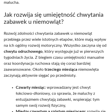
malucha.
Jak rozwija się umiejętność chwytania
zabawek u niemowląt?
Rozwój zdolności chwytania zabawek u niemowląt
przebiega przez wiele istotnych etapów, które mają wpływ
na ich ogólny rozwój motoryczny. Wszystko zaczyna się od
chwytu odruchowego
, który występuje już w pierwszych
tygodniach życia. Z biegiem czasu umiejętności manualne
oraz koordynacja ruchowa stają się coraz bardziej
zaawansowane. Około
trzeciego miesiąca
niemowlęta
zaczynają aktywnie sięgać po przedmioty.
Czwarty miesiąc:
wprowadzany jest chwyt
łokciowo-dłoniowy, co sprawia, że maluchy z
entuzjazmem chwytają zabawki, wspierając tym
samym swój rozwój fizyczny,
Między czwartym a szóstym miesiącem:
rozwija się