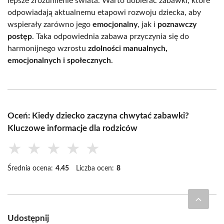
lepsze zrozumienie świata. Warto dobierać zabawki, które
odpowiadają aktualnemu etapowi rozwoju dziecka, aby
wspierały zarówno jego
emocjonalny
, jak i
poznawczy
postęp
. Taka odpowiednia zabawa przyczynia się do
harmonijnego wzrostu
zdolności manualnych,
emocjonalnych i społecznych
.
Oceń: Kiedy dziecko zaczyna chwytać zabawki?
Kluczowe informacje dla rodziców
★
★
★
★
★
Średnia ocena:
4.45
Liczba ocen:
8
Udostępnij