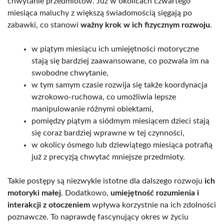
chwytanie przedmiotów. Już w okolicach czwartego
miesiąca maluchy z większą świadomością sięgają po
zabawki, co stanowi
ważny krok w ich fizycznym rozwoju
.
w piątym miesiącu ich umiejętności motoryczne
stają się bardziej zaawansowane, co pozwala im na
swobodne chwytanie,
w tym samym czasie rozwija się także koordynacja
wzrokowo-ruchowa, co umożliwia lepsze
manipulowanie różnymi obiektami,
pomiędzy piątym a siódmym miesiącem dzieci stają
się coraz bardziej wprawne w tej czynności,
w okolicy ósmego lub dziewiątego miesiąca potrafią
już z precyzją chwytać mniejsze przedmioty.
Takie postępy są niezwykle istotne dla dalszego rozwoju
ich
motoryki małej
. Dodatkowo,
umiejętność rozumienia i
interakcji z otoczeniem
wpływa korzystnie na ich zdolności
poznawcze. To naprawdę fascynujący okres w życiu