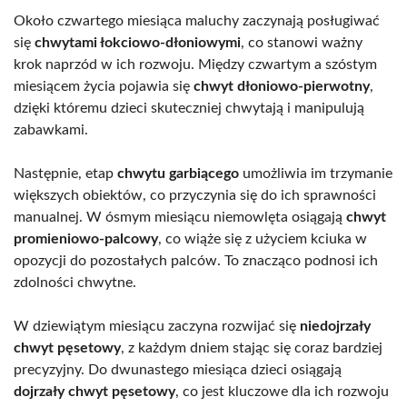
Około czwartego miesiąca maluchy zaczynają posługiwać
się
chwytami łokciowo-dłoniowymi
, co stanowi ważny
krok naprzód w ich rozwoju. Między czwartym a szóstym
miesiącem życia pojawia się
chwyt dłoniowo-pierwotny
,
dzięki któremu dzieci skuteczniej chwytają i manipulują
zabawkami.
Następnie, etap
chwytu garbiącego
umożliwia im trzymanie
większych obiektów, co przyczynia się do ich sprawności
manualnej. W ósmym miesiącu niemowlęta osiągają
chwyt
promieniowo-palcowy
, co wiąże się z użyciem kciuka w
opozycji do pozostałych palców. To znacząco podnosi ich
zdolności chwytne.
W dziewiątym miesiącu zaczyna rozwijać się
niedojrzały
chwyt pęsetowy
, z każdym dniem stając się coraz bardziej
precyzyjny. Do dwunastego miesiąca dzieci osiągają
dojrzały chwyt pęsetowy
, co jest kluczowe dla ich rozwoju