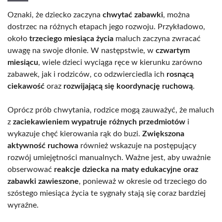
Oznaki, że dziecko zaczyna
chwytać zabawki
, można
dostrzec na różnych etapach jego rozwoju. Przykładowo,
około
trzeciego miesiąca życia
maluch zaczyna zwracać
uwagę na swoje dłonie. W następstwie, w
czwartym
miesiącu
, wiele dzieci wyciąga ręce w kierunku zarówno
zabawek, jak i rodziców, co odzwierciedla ich
rosnącą
ciekawość
oraz
rozwijającą się koordynację ruchową
.
Oprócz prób chwytania, rodzice mogą zauważyć, że maluch
z
zaciekawieniem wypatruje różnych przedmiotów
i
wykazuje chęć kierowania rąk do buzi.
Zwiększona
aktywność ruchowa
również wskazuje na postępujący
rozwój umiejętności manualnych. Ważne jest, aby uważnie
obserwować
reakcje dziecka na maty edukacyjne oraz
zabawki zawieszone
, ponieważ w okresie od trzeciego do
szóstego miesiąca życia te sygnały stają się coraz bardziej
wyraźne.