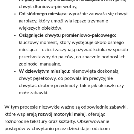
chwyt dłoniowo-pierwotny,
Od siódmego miesiąca:
wyraźnie zauważa się chwyt
garbiący, który umożliwia lepsze trzymanie
większych obiektów,
Osiągnięcie chwytu promieniowo-palcowego:
kluczowy moment, który występuje około ósmego
miesiąca – dzieci zaczynają używać kciuka w sposób
przeciwstawny do palców, co znacznie podnosi ich
zdolności manualne,
W dziewiątym miesiącu:
niemowlęta doskonalą
chwyt pęsetkowy, co pozwala im precyzyjnie
chwytać drobne przedmioty, takie jak okruszki czy
małe zabawki.
W tym procesie niezwykle ważne są odpowiednie zabawki,
które wspierają
rozwój motoryki małej
, oferując
różnorodne tekstury oraz kształty. Obserwowanie
postępów w chwytaniu przez dzieci daje rodzicom