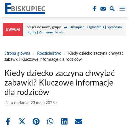
Przejdź
M
do
treści
Dołącz do nowej grupy
Biskupiec - Ogłoszenia | Sprzedam
UWAGA!
| Kupię | Zamienię | Praca
Strona główna
/
Rodzicielstwo
/
Kiedy dziecko zaczyna chwytać
zabawki? Kluczowe informacje dla rodziców
Kiedy dziecko zaczyna chwytać
zabawki? Kluczowe informacje
dla rodziców
Data dodania:
23 maja 2025 r.
Share
Share
Share
Share
Share
Share
on
on
on
on
on
on