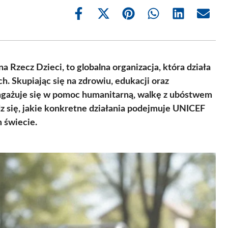
Share
Share
Share
Share
Share
Share
on
on
on
on
on
on
Facebook
X
Pinterest
WhatsApp
LinkedIn
Email
(Twitter)
Rzecz Dzieci, to globalna organizacja, która działa
h. Skupiając się na zdrowiu, edukacji oraz
ngażuje się w pomoc humanitarną, walkę z ubóstwem
z się, jakie konkretne działania podejmuje UNICEF
m świecie.