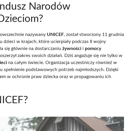
undusz Narodów
Dzieciom?
powszechnie nazywany
UNICEF
, został stworzony 11 grudnia
 dzieci w krajach, które ucierpiały podczas II wojny
ła się głównie na dostarczaniu
żywności
i
pomocy
zerzył zakres swoich działań. Dziś angażuje się nie tylko w
ieci
na całym świecie. Organizacja uczestniczy również w
elu spełnienie podstawowych potrzeb najmłodszych. Dzięki
derem w ochronie praw dziecka oraz w propagowaniu ich
UNICEF?