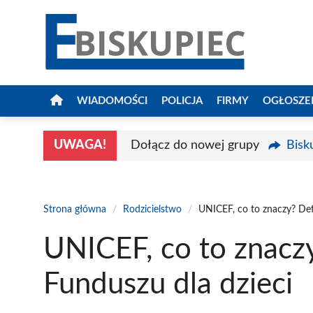
Przejdź
do
treści
WIADOMOŚCI
POLICJA
FIRMY
OGŁOSZE
UWAGA!
Dołącz do nowej grupy
Bisk
Strona główna
/
Rodzicielstwo
/
UNICEF, co to znaczy? Defi
UNICEF, co to znaczy?
Funduszu dla dzieci