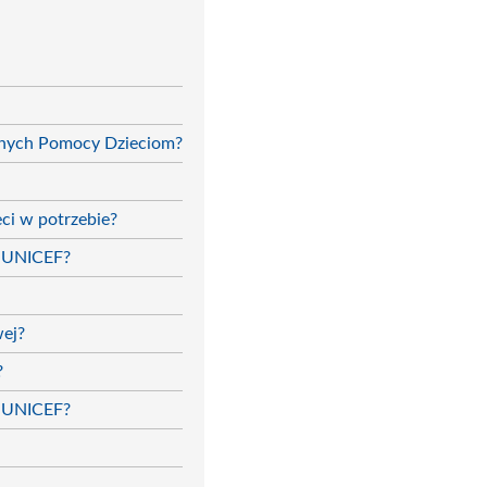
onych Pomocy Dzieciom?
ci w potrzebie?
a UNICEF?
wej?
?
ię UNICEF?