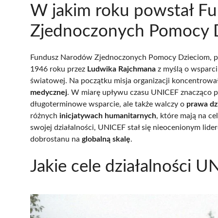
W jakim roku powstał F
Zjednoczonych Pomocy 
Fundusz Narodów Zjednoczonych Pomocy Dzieciom, 
1946 roku przez
Ludwika Rajchmana
z myślą o wsparciu
światowej. Na początku misja organizacji koncentrowa
medycznej
. W miarę upływu czasu UNICEF znacząco pos
długoterminowe wsparcie, ale także walczy o
prawa dz
różnych
inicjatywach humanitarnych
, które mają na c
swojej działalności, UNICEF stał się nieocenionym li
dobrostanu na
globalną skalę
.
Jakie cele działalności 