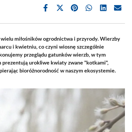
Share
Share
Share
Share
Share
Share
on
on
on
on
on
on
Facebook
X
Pinterest
WhatsApp
LinkedIn
Email
(Twitter)
e wielu miłośników ogrodnictwa i przyrody. Wierzby
rcu i kwietniu, co czyni wiosnę szczególnie
dokonujemy przeglądu gatunków wierzb, w tym
in prezentują urokliwe kwiaty zwane "kotkami",
pierając bioróżnorodność w naszym ekosystemie.