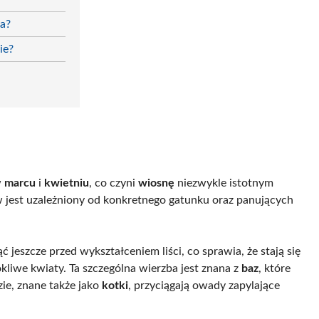
ka?
ie?
w
marcu
i
kwietniu
, co czyni
wiosnę
niezwykle istotnym
w jest uzależniony od konkretnego gatunku oraz panujących
ć jeszcze przed wykształceniem liści, co sprawia, że stają się
okliwe kwiaty. Ta szczególna wierzba jest znana z
baz
, które
ie, znane także jako
kotki
, przyciągają owady zapylające