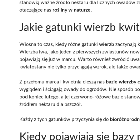
stanowią ważne źródło nektaru dla licznych owadów za
otaczające nas
rośliny w naturze
.
Jakie gatunki wierzb kwi
Wiosna to czas, kiedy różne gatunki
wierzb
zaczynają k
Wierzba iwa, jako jeden z pierwszych zwiastunów now
pojawiają się już w marcu. Warto również zwrócić uw
kwiatostany nie tylko przyciągają wzrok, ale także owa
Z przełomu marca i kwietnia cieszą nas
bazie wierzby c
wyglądem i ściągają owady do ogrodów. Nie sposób p
pod koniec lutego, a jej czerwono-różowe bazie stano
źródłem nektaru dla pszczół.
Każdy z tych gatunków przyczynia się do
bioróżnorodn
Kiedy pojawiają się bazy