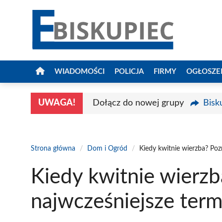
Przejdź
do
treści
WIADOMOŚCI
POLICJA
FIRMY
OGŁOSZE
UWAGA!
Dołącz do nowej grupy
Bisk
Strona główna
/
Dom i Ogród
/
Kiedy kwitnie wierzba? Pozn
Kiedy kwitnie wierzb
najwcześniejsze term