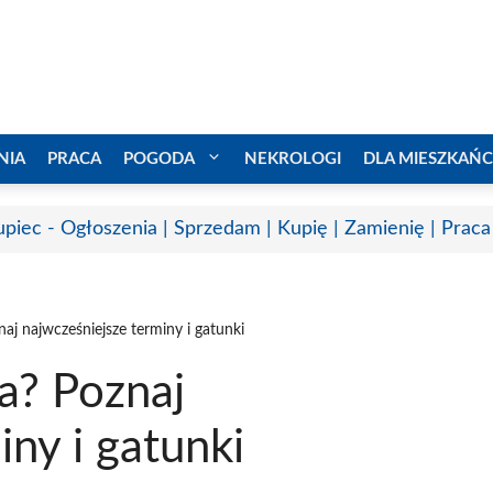
NIA
PRACA
POGODA
NEKROLOGI
DLA MIESZKAŃ
upiec - Ogłoszenia | Sprzedam | Kupię | Zamienię | Praca
aj najwcześniejsze terminy i gatunki
a? Poznaj
iny i gatunki