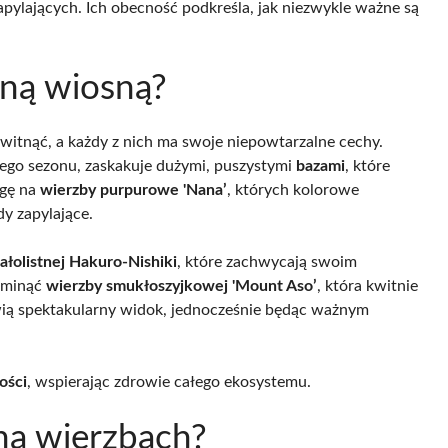
pylających. Ich obecność podkreśla, jak niezwykle ważne są
tną wiosną?
witnąć, a każdy z nich ma swoje niepowtarzalne cechy.
ego sezonu, zaskakuje dużymi, puszystymi
bazami
, które
agę na
wierzby purpurowe 'Nana’
, których kolorowe
dy zapylające.
ałolistnej Hakuro-Nishiki
, które zachwycają swoim
ominąć
wierzby smukłoszyjkowej 'Mount Aso’
, która kwitnie
wią spektakularny widok, jednocześnie będąc ważnym
ości
, wspierając zdrowie całego ekosystemu.
 na wierzbach?