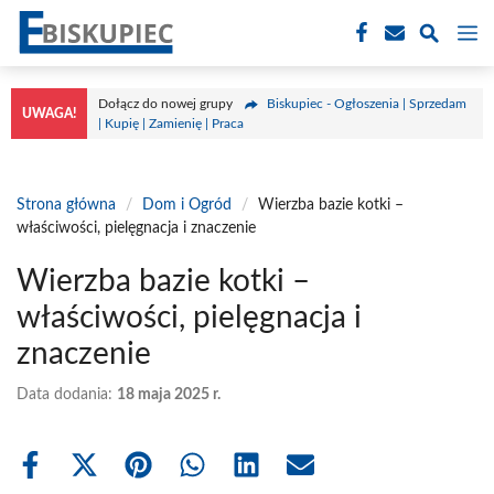
Przejdź
M
do
treści
Dołącz do nowej grupy
Biskupiec - Ogłoszenia | Sprzedam
UWAGA!
| Kupię | Zamienię | Praca
Strona główna
/
Dom i Ogród
/
Wierzba bazie kotki –
właściwości, pielęgnacja i znaczenie
Wierzba bazie kotki –
właściwości, pielęgnacja i
znaczenie
Data dodania:
18 maja 2025 r.
Share
Share
Share
Share
Share
Share
on
on
on
on
on
on