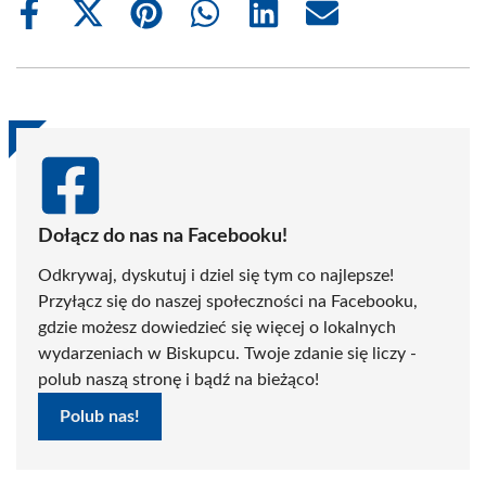
Share
Share
Share
Share
Share
Share
on
on
on
on
on
on
Facebook
X
Pinterest
WhatsApp
LinkedIn
Email
(Twitter)
Dołącz do nas na Facebooku!
Odkrywaj, dyskutuj i dziel się tym co najlepsze!
Przyłącz się do naszej społeczności na Facebooku,
gdzie możesz dowiedzieć się więcej o lokalnych
wydarzeniach w Biskupcu. Twoje zdanie się liczy -
polub naszą stronę i bądź na bieżąco!
Polub nas!