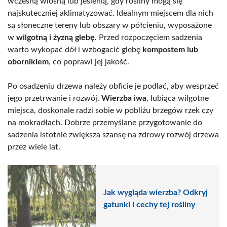
wczesną wiosną lub jesienią, gdy rośliny mogą się
najskuteczniej aklimatyzować. Idealnym miejscem dla nich
są słoneczne tereny lub obszary w półcieniu, wyposażone
w
wilgotną i żyzną glebę
. Przed rozpoczęciem sadzenia
warto wykopać dół i wzbogacić glebę
kompostem lub
obornikiem
, co poprawi jej jakość.
Po osadzeniu drzewa należy obficie je podlać, aby wesprzeć
jego przetrwanie i rozwój.
Wierzba iwa
, lubiąca wilgotne
miejsca, doskonale radzi sobie w pobliżu brzegów rzek czy
na mokradłach. Dobrze przemyślane przygotowanie do
sadzenia istotnie zwiększa szansę na zdrowy rozwój drzewa
przez wiele lat.
Jak wygląda wierzba? Odkryj
gatunki i cechy tej rośliny