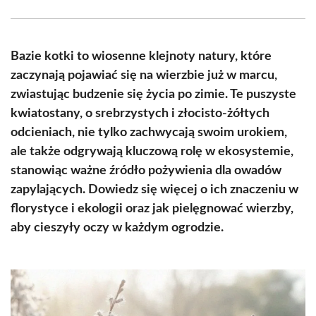
Facebook
X
Pinterest
WhatsApp
LinkedIn
Email
(Twitter)
Bazie kotki to wiosenne klejnoty natury, które
zaczynają pojawiać się na wierzbie już w marcu,
zwiastując budzenie się życia po zimie. Te puszyste
kwiatostany, o srebrzystych i złocisto-żółtych
odcieniach, nie tylko zachwycają swoim urokiem,
ale także odgrywają kluczową rolę w ekosystemie,
stanowiąc ważne źródło pożywienia dla owadów
zapylających. Dowiedz się więcej o ich znaczeniu w
florystyce i ekologii oraz jak pielęgnować wierzby,
aby cieszyły oczy w każdym ogrodzie.