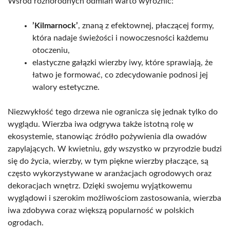
Wśród różnorodnych odmian warto wyróżnić:
’Kilmarnock’
, znaną z efektownej, płaczącej formy,
która nadaje świeżości i nowoczesności każdemu
otoczeniu,
elastyczne gałązki wierzby iwy, które sprawiają, że
łatwo je formować, co zdecydowanie podnosi jej
walory estetyczne.
Niezwykłość tego drzewa nie ogranicza się jednak tylko do
wyglądu. Wierzba iwa odgrywa także istotną rolę w
ekosystemie, stanowiąc źródło pożywienia dla owadów
zapylających. W kwietniu, gdy wszystko w przyrodzie budzi
się do życia, wierzby, w tym piękne wierzby płaczące, są
często wykorzystywane w aranżacjach ogrodowych oraz
dekoracjach wnętrz. Dzięki swojemu wyjątkowemu
wyglądowi i szerokim możliwościom zastosowania, wierzba
iwa zdobywa coraz większą popularność w polskich
ogrodach.