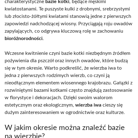
charakterystyczne
bazie kotki
, będące męskimi
kwiatostanami. Te puszyste kulki z drobnymi, srebrzystymi
lub złocisto-żółtymi kwiatami stanowią jedne z pierwszych
zapowiedzi nadchodzącej wiosny. Przyciągają roju owadów
zapylających, co odgrywa kluczową rolę w zachowaniu
bioróżnorodności
.
Wczesne kwitnienie czyni bazie kotki niezbędnym źródłem
pożywienia dla pszczół oraz innych owadów, które budzą
się w tym okresie. Warto podkreślić, że wierzba iwa to
jedna z pierwszych rodzimych wierzb, co czyni ją
nieodłącznym elementem wiosennego krajobrazu. Gałązki z
rozwiniętymi bazami kotkami często znajdują zastosowanie
w florystyce i dekoracjach. Dzięki swoim walorom
estetycznym oraz ekologicznym,
wierzba iwa
cieszy się
dużym zainteresowaniem w ogrodnictwie oraz kulturze.
W jakim okresie można znaleźć bazie
na wierzbie?