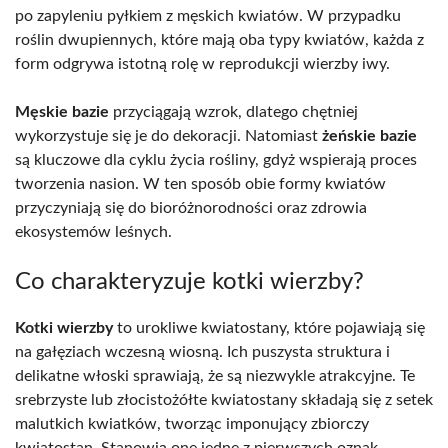
po zapyleniu pyłkiem z męskich kwiatów. W przypadku
roślin dwupiennych, które mają oba typy kwiatów, każda z
form odgrywa istotną rolę w reprodukcji wierzby iwy.
Męskie bazie
przyciągają wzrok, dlatego chętniej
wykorzystuje się je do dekoracji. Natomiast
żeńskie bazie
są kluczowe dla cyklu życia rośliny, gdyż wspierają proces
tworzenia nasion. W ten sposób obie formy kwiatów
przyczyniają się do bioróżnorodności oraz zdrowia
ekosystemów leśnych.
Co charakteryzuje kotki wierzby?
Kotki wierzby
to urokliwe kwiatostany, które pojawiają się
na gałęziach wczesną wiosną. Ich puszysta struktura i
delikatne włoski sprawiają, że są niezwykle atrakcyjne. Te
srebrzyste lub złocistożółte kwiatostany składają się z setek
malutkich kwiatków, tworząc imponujący zbiorczy
kwiatostan. Stanowią one jedne z pierwszych oznak