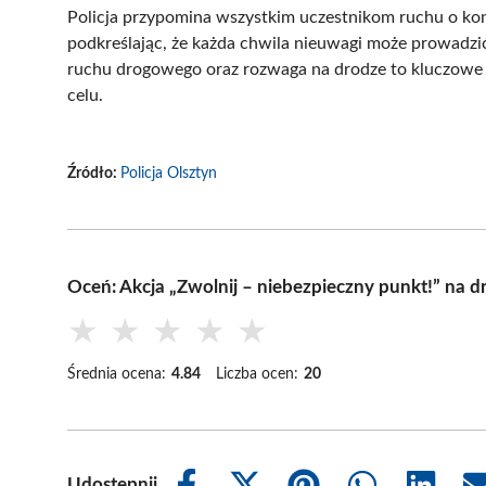
Policja przypomina wszystkim uczestnikom ruchu o koni
podkreślając, że każda chwila nieuwagi może prowadz
ruchu drogowego oraz rozwaga na drodze to kluczowe e
celu.
Źródło:
Policja Olsztyn
Oceń: Akcja „Zwolnij – niebezpieczny punkt!” na 
★
★
★
★
★
Średnia ocena:
4.84
Liczba ocen:
20
Udostępnij