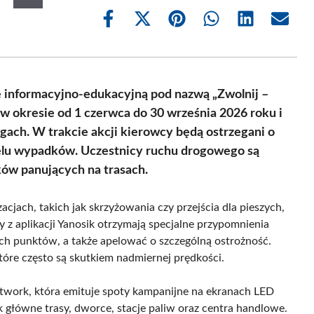
Share
Share
Share
Share
Share
Share
on
on
on
on
on
on
Facebook
X
Pinterest
WhatsApp
LinkedIn
Email
(Twitter)
 informacyjno-edukacyjną pod nazwą „Zwolnij –
 w okresie od 1 czerwca do 30 września 2026 roku i
gach. W trakcie akcji kierowcy będą ostrzegani o
ielu wypadków. Uczestnicy ruchu drogowego są
ów panujących na trasach.
acjach, takich jak skrzyżowania czy przejścia dla pieszych,
y z aplikacji Yanosik otrzymają specjalne przypomnienia
ich punktów, a także apelować o szczególną ostrożność.
óre często są skutkiem nadmiernej prędkości.
twork, która emituje spoty kampanijne na ekranach LED
k główne trasy, dworce, stacje paliw oraz centra handlowe.