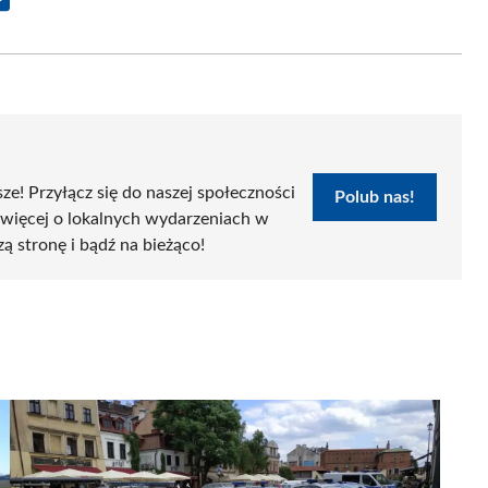
Share
on
Email
sze! Przyłącz się do naszej społeczności
Polub nas!
 więcej o lokalnych wydarzeniach w
zą stronę i bądź na bieżąco!