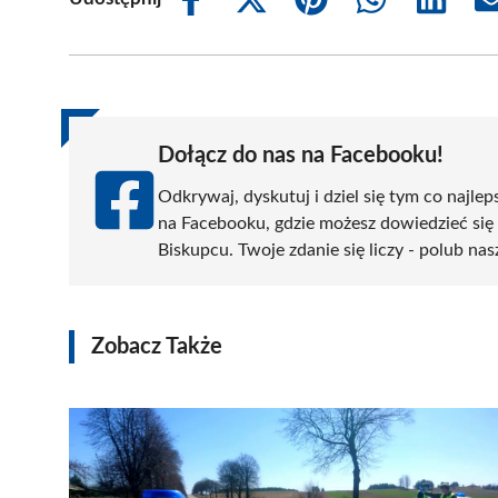
Share
Share
Share
Share
Share
on
on
on
on
on
Facebook
X
Pinterest
WhatsApp
LinkedIn
(Twitter)
Dołącz do nas na Facebooku!
Odkrywaj, dyskutuj i dziel się tym co najlep
na Facebooku, gdzie możesz dowiedzieć się
Biskupcu. Twoje zdanie się liczy - polub nas
Zobacz Także