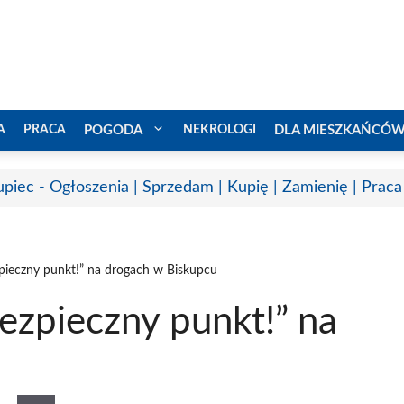
A
PRACA
POGODA
NEKROLOGI
DLA MIESZKAŃCÓ
upiec - Ogłoszenia | Sprzedam | Kupię | Zamienię | Praca
zpieczny punkt!” na drogach w Biskupcu
bezpieczny punkt!” na