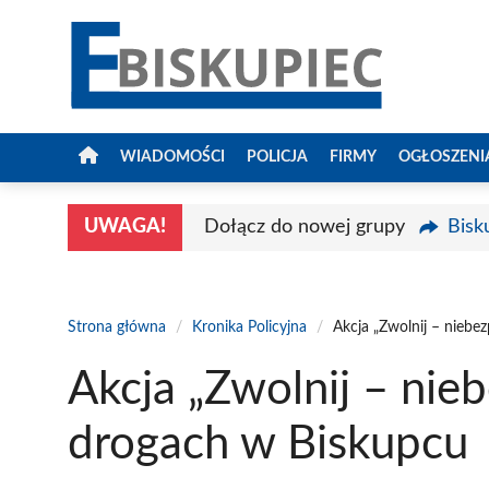
Przejdź
do
treści
WIADOMOŚCI
POLICJA
FIRMY
OGŁOSZENI
UWAGA!
Dołącz do nowej grupy
Bisk
Strona główna
/
Kronika Policyjna
/
Akcja „Zwolnij – niebe
Akcja „Zwolnij – nie
drogach w Biskupcu