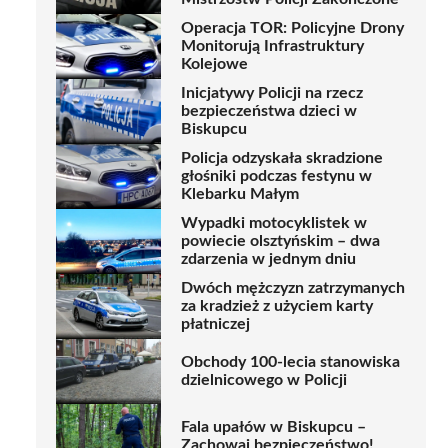
Operacja TOR: Policyjne Drony
Monitorują Infrastruktury
Kolejowe
Inicjatywy Policji na rzecz
bezpieczeństwa dzieci w
Biskupcu
Policja odzyskała skradzione
głośniki podczas festynu w
Klebarku Małym
Wypadki motocyklistek w
powiecie olsztyńskim – dwa
zdarzenia w jednym dniu
Dwóch mężczyzn zatrzymanych
za kradzież z użyciem karty
płatniczej
Obchody 100-lecia stanowiska
dzielnicowego w Policji
Fala upałów w Biskupcu –
Zachowaj bezpieczeństwo!