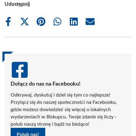
Udostępnij
Share
Share
Share
Share
Share
Share
on
on
on
on
on
on
Facebook
X
Pinterest
WhatsApp
LinkedIn
Email
(Twitter)
Dołącz do nas na Facebooku!
Odkrywaj, dyskutuj i dziel się tym co najlepsze!
Przyłącz się do naszej społeczności na Facebooku,
gdzie możesz dowiedzieć się więcej o lokalnych
wydarzeniach w Biskupcu. Twoje zdanie się liczy -
polub naszą stronę i bądź na bieżąco!
Polub nas!