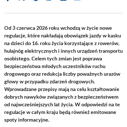
on
on
on
on
on
on
Facebook
X
Pinterest
WhatsApp
LinkedIn
Email
(Twitter)
Od 3 czerwca 2026 roku wchodzą w życie nowe
regulacje, które nakładają obowiązek jazdy w kasku
na dzieci do 16. roku życia korzystające z rowerów,
hulajnóg elektrycznych i innych urządzeń transportu
osobistego. Celem tych zmian jest poprawa
bezpieczeństwa młodych uczestników ruchu
drogowego oraz redukcja liczby poważnych urazów
głowy w przypadku zdarzeń drogowych.
Wprowadzane przepisy mają na celu kształtowanie
dobrych nawyków związanych z bezpieczeństwem
od najwcześniejszych lat życia. W odpowiedzi na te
regulacje w całym kraju będą również emitowane
spoty informacyjne.