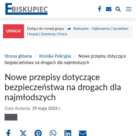
Przejdź
M
do
treści
Dołącz do nowej grupy
Biskupiec - Ogłoszenia | Sprzedam
UWAGA!
| Kupię | Zamienię | Praca
Strona główna
/
Kronika Policyjna
/
Nowe przepisy dotyczące
bezpieczeństwa na drogach dla najmłodszych
Nowe przepisy dotyczące
bezpieczeństwa na drogach dla
najmłodszych
Data dodania:
29 maja 2026 r.
Share
Share
Share
Share
Share
Share