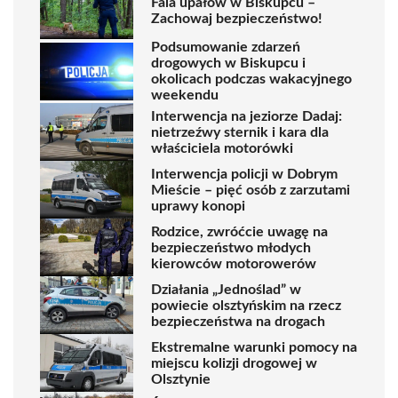
Fala upałów w Biskupcu –
Zachowaj bezpieczeństwo!
Podsumowanie zdarzeń
drogowych w Biskupcu i
okolicach podczas wakacyjnego
weekendu
Interwencja na jeziorze Dadaj:
nietrzeźwy sternik i kara dla
właściciela motorówki
Interwencja policji w Dobrym
Mieście – pięć osób z zarzutami
uprawy konopi
Rodzice, zwróćcie uwagę na
bezpieczeństwo młodych
kierowców motorowerów
Działania „Jednoślad” w
powiecie olsztyńskim na rzecz
bezpieczeństwa na drogach
Ekstremalne warunki pomocy na
miejscu kolizji drogowej w
Olsztynie