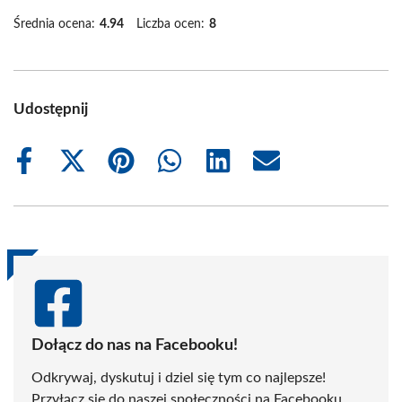
Średnia ocena:
4.94
Liczba ocen:
8
Udostępnij
Share
Share
Share
Share
Share
Share
on
on
on
on
on
on
Facebook
X
Pinterest
WhatsApp
LinkedIn
Email
(Twitter)
Dołącz do nas na Facebooku!
Odkrywaj, dyskutuj i dziel się tym co najlepsze!
Przyłącz się do naszej społeczności na Facebooku,