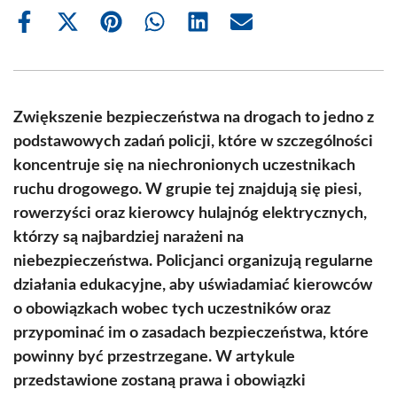
Share
Share
Share
Share
Share
Share
on
on
on
on
on
on
Facebook
X
Pinterest
WhatsApp
LinkedIn
Email
(Twitter)
Zwiększenie bezpieczeństwa na drogach to jedno z
podstawowych zadań policji, które w szczególności
koncentruje się na niechronionych uczestnikach
ruchu drogowego. W grupie tej znajdują się piesi,
rowerzyści oraz kierowcy hulajnóg elektrycznych,
którzy są najbardziej narażeni na
niebezpieczeństwa. Policjanci organizują regularne
działania edukacyjne, aby uświadamiać kierowców
o obowiązkach wobec tych uczestników oraz
przypominać im o zasadach bezpieczeństwa, które
powinny być przestrzegane. W artykule
przedstawione zostaną prawa i obowiązki