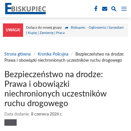
Przejdź
M
do
treści
Dołącz do nowej grupy
Biskupiec - Ogłoszenia | Sprzedam
UWAGA!
| Kupię | Zamienię | Praca
Strona główna
/
Kronika Policyjna
/
Bezpieczeństwo na drodze:
Prawa i obowiązki niechronionych uczestników ruchu drogowego
Bezpieczeństwo na drodze:
Prawa i obowiązki
niechronionych uczestników
ruchu drogowego
Data dodania:
8 czerwca 2026 r.