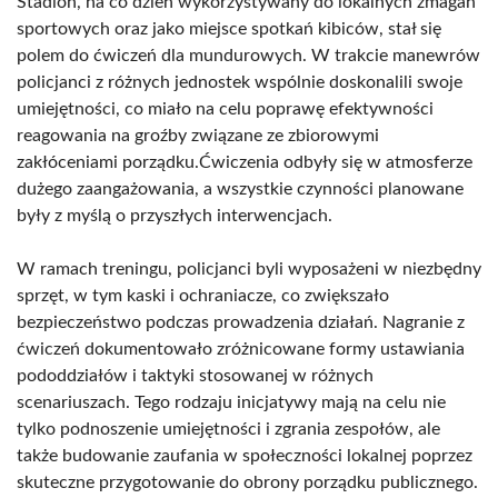
Stadion, na co dzień wykorzystywany do lokalnych zmagań
sportowych oraz jako miejsce spotkań kibiców, stał się
polem do ćwiczeń dla mundurowych. W trakcie manewrów
policjanci z różnych jednostek wspólnie doskonalili swoje
umiejętności, co miało na celu poprawę efektywności
reagowania na groźby związane ze zbiorowymi
zakłóceniami porządku.Ćwiczenia odbyły się w atmosferze
dużego zaangażowania, a wszystkie czynności planowane
były z myślą o przyszłych interwencjach.
W ramach treningu, policjanci byli wyposażeni w niezbędny
sprzęt, w tym kaski i ochraniacze, co zwiększało
bezpieczeństwo podczas prowadzenia działań. Nagranie z
ćwiczeń dokumentowało zróżnicowane formy ustawiania
pododdziałów i taktyki stosowanej w różnych
scenariuszach. Tego rodzaju inicjatywy mają na celu nie
tylko podnoszenie umiejętności i zgrania zespołów, ale
także budowanie zaufania w społeczności lokalnej poprzez
skuteczne przygotowanie do obrony porządku publicznego.