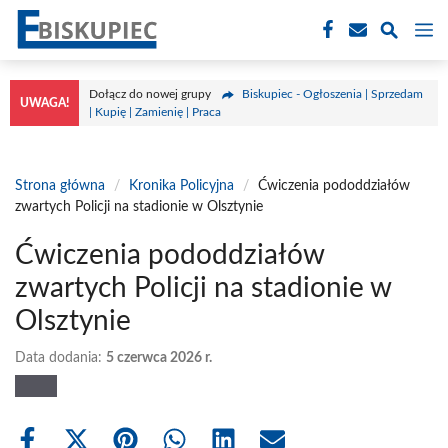
Przejdź
M
do
treści
Dołącz do nowej grupy
Biskupiec - Ogłoszenia | Sprzedam
UWAGA!
| Kupię | Zamienię | Praca
Strona główna
/
Kronika Policyjna
/
Ćwiczenia pododdziałów
zwartych Policji na stadionie w Olsztynie
Ćwiczenia pododdziałów
zwartych Policji na stadionie w
Olsztynie
Data dodania:
5 czerwca 2026 r.
Share
Share
Share
Share
Share
Share