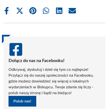
Share
Share
Share
Share
Share
Share
on
on
on
on
on
on
Facebook
X
Pinterest
WhatsApp
LinkedIn
Email
(Twitter)
Dołącz do nas na Facebooku!
Odkrywaj, dyskutuj i dziel się tym co najlepsze!
Przyłącz się do naszej społeczności na Facebooku,
gdzie możesz dowiedzieć się więcej o lokalnych
wydarzeniach w Biskupcu. Twoje zdanie się liczy -
polub naszą stronę i bądź na bieżąco!
Polub nas!