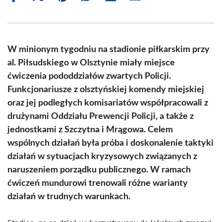
on
on
on
on
on
on
Facebook
X
Pinterest
WhatsApp
LinkedIn
Email
(Twitter)
W minionym tygodniu na stadionie piłkarskim przy
al. Piłsudskiego w Olsztynie miały miejsce
ćwiczenia pododdziałów zwartych Policji.
Funkcjonariusze z olsztyńskiej komendy miejskiej
oraz jej podległych komisariatów współpracowali z
drużynami Oddziału Prewencji Policji, a także z
jednostkami z Szczytna i Mrągowa. Celem
wspólnych działań była próba i doskonalenie taktyki
działań w sytuacjach kryzysowych związanych z
naruszeniem porządku publicznego. W ramach
ćwiczeń mundurowi trenowali różne warianty
działań w trudnych warunkach.