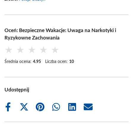
Oceń: Bezpieczne Wakacje: Uwaga na Narkotyki i
Ryzykowne Zachowania
★
★
★
★
★
Średnia ocena:
4.95
Liczba ocen:
10
Udostępnij
Share
Share
Share
Share
Share
Share
on
on
on
on
on
on
Facebook
X
Pinterest
WhatsApp
LinkedIn
Email
(Twitter)