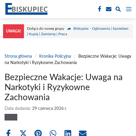
Przejdź
M
do
treści
Dołącz do nowej grupy
Biskupiec - Ogłoszenia | Sprzedam
UWAGA!
| Kupię | Zamienię | Praca
Strona główna
/
Kronika Policyjna
/
Bezpieczne Wakacje: Uwaga
na Narkotyki i Ryzykowne Zachowania
Bezpieczne Wakacje: Uwaga na
Narkotyki i Ryzykowne
Zachowania
Data dodania:
29 czerwca 2026 r.
Share
Share
Share
Share
Share
Share