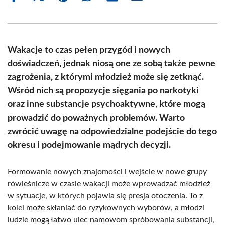
on
on
on
on
on
on
Facebook
X
Pinterest
WhatsApp
LinkedIn
Email
(Twitter)
Wakacje to czas pełen przygód i nowych
doświadczeń, jednak niosą one ze sobą także pewne
zagrożenia, z którymi młodzież może się zetknąć.
Wśród nich są propozycje sięgania po narkotyki
oraz inne substancje psychoaktywne, które mogą
prowadzić do poważnych problemów. Warto
zwrócić uwagę na odpowiedzialne podejście do tego
okresu i podejmowanie mądrych decyzji.
Formowanie nowych znajomości i wejście w nowe grupy
rówieśnicze w czasie wakacji może wprowadzać młodzież
w sytuacje, w których pojawia się presja otoczenia. To z
kolei może skłaniać do ryzykownych wyborów, a młodzi
ludzie mogą łatwo ulec namowom spróbowania substancji,