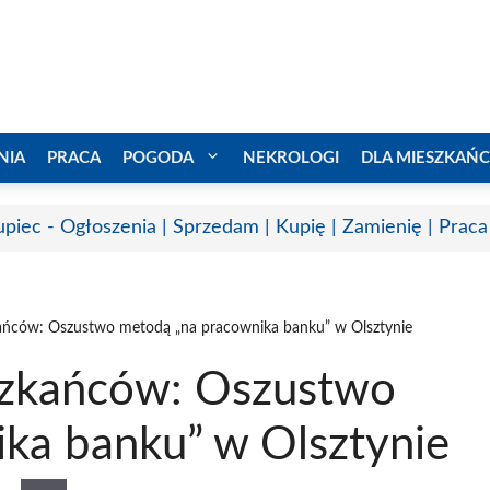
NIA
PRACA
POGODA
NEKROLOGI
DLA MIESZKAŃ
upiec - Ogłoszenia | Sprzedam | Kupię | Zamienię | Praca
kańców: Oszustwo metodą „na pracownika banku” w Olsztynie
szkańców: Oszustwo
ka banku” w Olsztynie