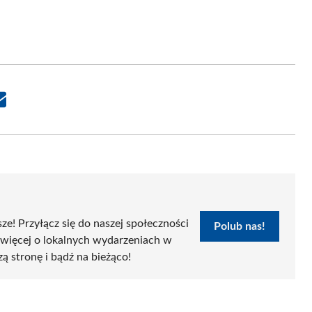
Share
on
Email
sze! Przyłącz się do naszej społeczności
Polub nas!
 więcej o lokalnych wydarzeniach w
zą stronę i bądź na bieżąco!