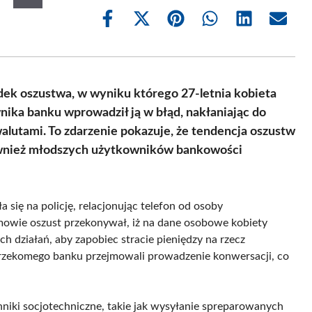
Share
Share
Share
Share
Share
Share
on
on
on
on
on
on
Facebook
X
Pinterest
WhatsApp
LinkedIn
Email
(Twitter)
ek oszustwa, w wyniku którego 27-letnia kobieta
wnika banku wprowadził ją w błąd, nakłaniając do
alutami. To zdarzenie pokazuje, że tendencja oszustw
 również młodszych użytkowników bankowości
 się na policję, relacjonując telefon od osoby
owie oszust przekonywał, iż na dane osobowe kobiety
 działań, aby zapobiec stracie pieniędzy na rzecz
z rzekomego banku przejmowali prowadzenie konwersacji, co
niki socjotechniczne, takie jak wysyłanie spreparowanych