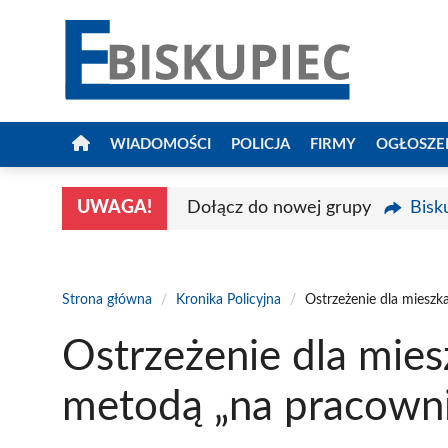
Przejdź
do
treści
WIADOMOŚCI
POLICJA
FIRMY
OGŁOSZE
UWAGA!
Dołącz do nowej grupy
Bisk
Strona główna
/
Kronika Policyjna
/
Ostrzeżenie dla miesz
Ostrzeżenie dla mie
metodą „na pracowni