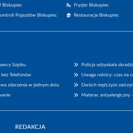
f Biskupiec
Fryzjer Biskupiec
Kontroli Pojazdów Biskupiec
Restauracje Biskupiec
Dawcy Szpiku
Policja odzyskała skrad
 bez Telefonów
Uwaga rolnicy: czas na 
dwa zdarzenia w jednym dniu
Dwóch mężczyzn zatrzyma
wanie
Materac antyalergiczny –
REDAKCJA