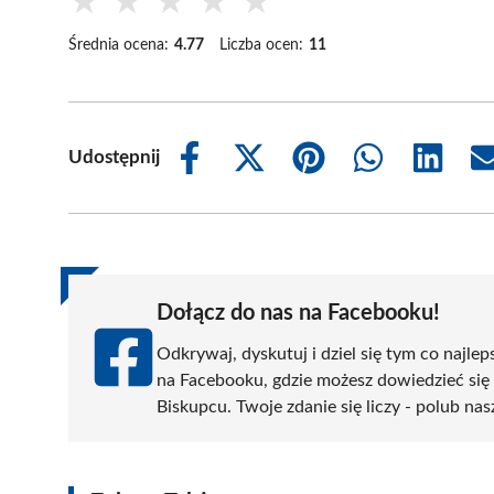
★
★
★
★
★
Średnia ocena:
4.77
Liczba ocen:
11
Udostępnij
Share
Share
Share
Share
Share
on
on
on
on
on
Facebook
X
Pinterest
WhatsApp
LinkedIn
(Twitter)
Dołącz do nas na Facebooku!
Odkrywaj, dyskutuj i dziel się tym co najlep
na Facebooku, gdzie możesz dowiedzieć się
Biskupcu. Twoje zdanie się liczy - polub nas