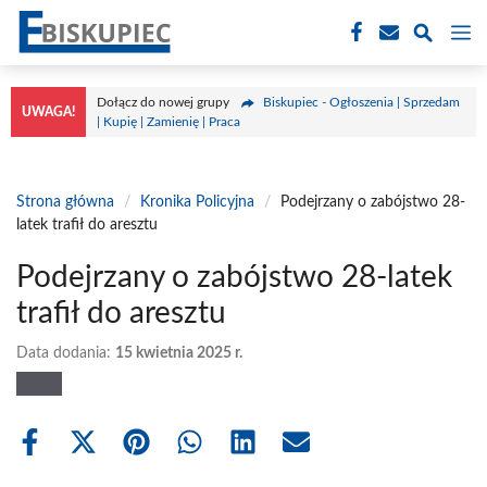
Przejdź
M
do
treści
Dołącz do nowej grupy
Biskupiec - Ogłoszenia | Sprzedam
UWAGA!
| Kupię | Zamienię | Praca
Strona główna
/
Kronika Policyjna
/
Podejrzany o zabójstwo 28-
latek trafił do aresztu
Podejrzany o zabójstwo 28-latek
trafił do aresztu
Data dodania:
15 kwietnia 2025 r.
Share
Share
Share
Share
Share
Share
on
on
on
on
on
on
Facebook
X
Pinterest
WhatsApp
LinkedIn
Email