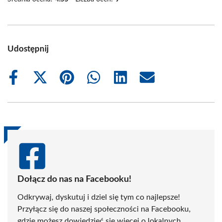
Udostępnij
Share
Share
Share
Share
Share
Share
on
on
on
on
on
on
Facebook
X
Pinterest
WhatsApp
LinkedIn
Email
(Twitter)
Dołącz do nas na Facebooku!
Odkrywaj, dyskutuj i dziel się tym co najlepsze!
Przyłącz się do naszej społeczności na Facebooku,
gdzie możesz dowiedzieć się więcej o lokalnych