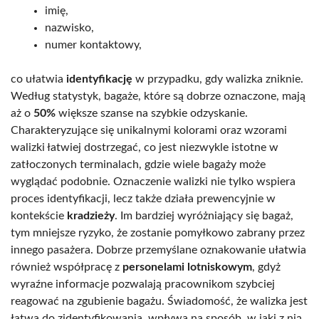
imię,
nazwisko,
numer kontaktowy,
co ułatwia
identyfikację
w przypadku, gdy walizka zniknie.
Według statystyk, bagaże, które są dobrze oznaczone, mają
aż o
50%
większe szanse na szybkie odzyskanie.
Charakteryzujące się unikalnymi kolorami oraz wzorami
walizki łatwiej dostrzegać, co jest niezwykle istotne w
zatłoczonych terminalach, gdzie wiele bagaży może
wyglądać podobnie. Oznaczenie walizki nie tylko wspiera
proces identyfikacji, lecz także działa prewencyjnie w
kontekście
kradzieży
. Im bardziej wyróżniający się bagaż,
tym mniejsze ryzyko, że zostanie pomyłkowo zabrany przez
innego pasażera. Dobrze przemyślane oznakowanie ułatwia
również współpracę z
personelami lotniskowym
, gdyż
wyraźne informacje pozwalają pracownikom szybciej
reagować na zgubienie bagażu. Świadomość, że walizka jest
łatwa do zidentyfikowania, wpływa na sposób, w jaki z nią