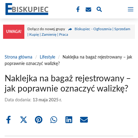
Przejdź
M
do
treści
Dołącz do nowej grupy
Biskupiec - Ogłoszenia | Sprzedam
UWAGA!
| Kupię | Zamienię | Praca
Strona główna
/
Lifestyle
/
Naklejka na bagaż rejestrowany – jak
poprawnie oznaczyć walizkę?
Naklejka na bagaż rejestrowany –
jak poprawnie oznaczyć walizkę?
Data dodania:
13 maja 2025 r.
Share
Share
Share
Share
Share
Share
on
on
on
on
on
on
Facebook
X
Pinterest
WhatsApp
LinkedIn
Email
(Twitter)