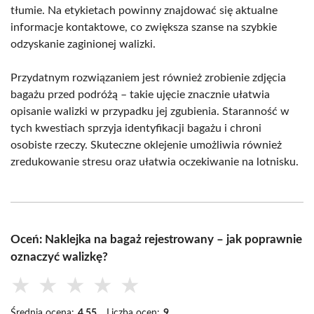
tłumie. Na etykietach powinny znajdować się aktualne
informacje kontaktowe, co zwiększa szanse na szybkie
odzyskanie zaginionej walizki.
Przydatnym rozwiązaniem jest również zrobienie zdjęcia
bagażu przed podróżą – takie ujęcie znacznie ułatwia
opisanie walizki w przypadku jej zgubienia. Staranność w
tych kwestiach sprzyja identyfikacji bagażu i chroni
osobiste rzeczy. Skuteczne oklejenie umożliwia również
zredukowanie stresu oraz ułatwia oczekiwanie na lotnisku.
Oceń: Naklejka na bagaż rejestrowany – jak poprawnie
oznaczyć walizkę?
★
★
★
★
★
Średnia ocena:
4.55
Liczba ocen:
9