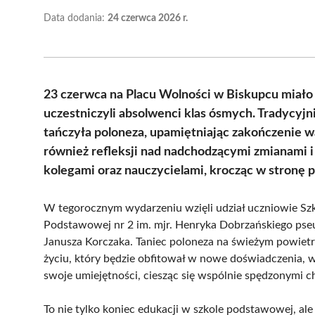
Data dodania:
24 czerwca 2026 r.
23 czerwca na Placu Wolności w Biskupcu miał
uczestniczyli absolwenci klas ósmych. Tradycyjn
tańczyła poloneza, upamiętniając zakończenie wa
również refleksji nad nadchodzącymi zmianami 
kolegami oraz nauczycielami, krocząc w stronę p
W tegorocznym wydarzeniu wzięli udział uczniowie Szk
Podstawowej nr 2 im. mjr. Henryka Dobrzańskiego pseu
Janusza Korczaka. Taniec poloneza na świeżym powietr
życiu, który będzie obfitował w nowe doświadczenia, w
swoje umiejętności, ciesząc się wspólnie spędzonymi c
To nie tylko koniec edukacji w szkole podstawowej, al