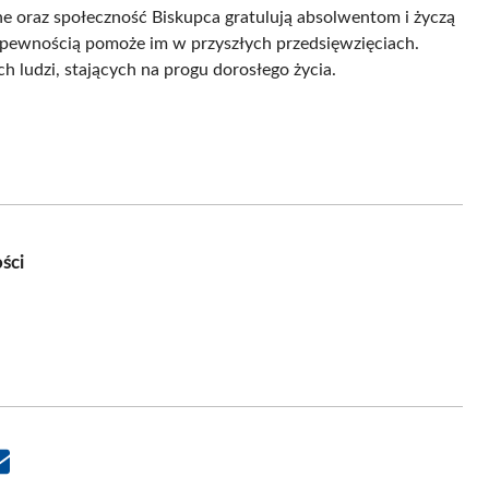
e oraz społeczność Biskupca gratulują absolwentom i życzą
z pewnością pomoże im w przyszłych przedsięwzięciach.
h ludzi, stających na progu dorosłego życia.
ści
Share
on