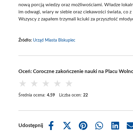
nową porcją wiedzy oraz możliwościami. Władze lokaln
im odwagi, wiary w siebie oraz ciekawości świata, co 
Wszyscy z zapałem trzymali kciuki za przyszłość młodyc
Źródło:
Urząd Miasta Biskupiec
Oceń: Coroczne zakończenie nauki na Placu Wolno
★
★
★
★
★
Średnia ocena:
4.59
Liczba ocen:
22
Udostępnij
Share
Share
Share
Share
Share
on
on
on
on
on