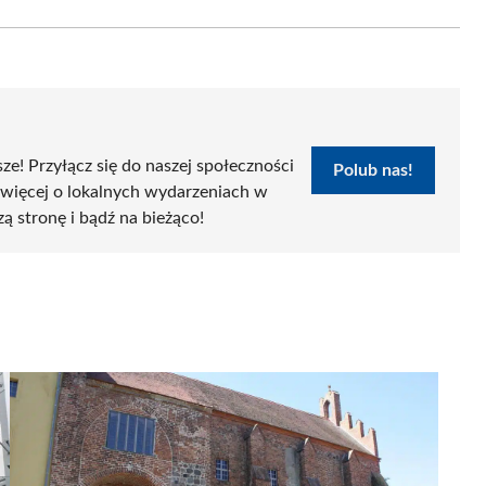
Email
sze! Przyłącz się do naszej społeczności
Polub nas!
 więcej o lokalnych wydarzeniach w
zą stronę i bądź na bieżąco!