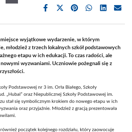
Share
Share
Share
Share
Share
Share
on
on
on
on
on
on
Facebook
X
Pinterest
WhatsApp
LinkedIn
Email
(Twitter)
o miejsce wyjątkowe wydarzenie, w którym
ie, młodzież z trzech lokalnych szkół podstawowych
żnego etapu w ich edukacji. To czas radości, ale
i nowymi wyzwaniami. Uczniowie pożegnali się z
rzyszłości.
oły Podstawowej nr 3 im. Orła Białego, Szkoły
d. „Hubal” oraz Niepublicznej Szkoły Podstawowej im.
zu stał się symbolicznym krokiem do nowego etapu w ich
yzwania oraz przyjaźnie. Młodzież z gracją prezentowała
hwilami.
e również początek kolejnego rozdziału, który zaowocuje