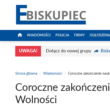
Przejdź
do
treści
WIADOMOŚCI
POLICJA
FIRMY
OGŁOSZENI
UWAGA!
Dołącz do nowej grupy
Bisk
Strona główna
/
Wiadomości
/
Coroczne zakończenie nauk
Coroczne zakończeni
Wolności