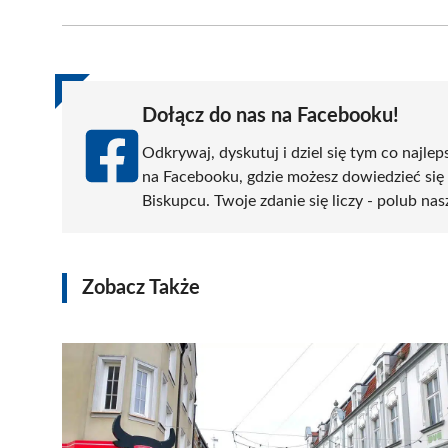
Facebook
X
Pinterest
WhatsApp
LinkedIn
(Twitter)
Dołącz do nas na Facebooku!
Odkrywaj, dyskutuj i dziel się tym co najlep
na Facebooku, gdzie możesz dowiedzieć się
Biskupcu. Twoje zdanie się liczy - polub nas
Zobacz Także