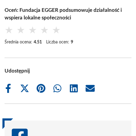
Oceń: Fundacja EGGER podsumowuje działalność i
wspiera lokalne społeczności
★
★
★
★
★
Średnia ocena:
4.51
Liczba ocen:
9
Udostępnij
Share
Share
Share
Share
Share
Share
on
on
on
on
on
on
Facebook
X
Pinterest
WhatsApp
LinkedIn
Email
(Twitter)