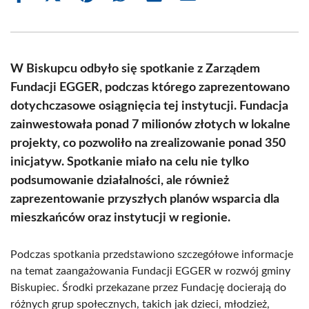
on
on
on
on
on
on
Facebook
X
Pinterest
WhatsApp
LinkedIn
Email
(Twitter)
W Biskupcu odbyło się spotkanie z Zarządem
Fundacji EGGER, podczas którego zaprezentowano
dotychczasowe osiągnięcia tej instytucji. Fundacja
zainwestowała ponad 7 milionów złotych w lokalne
projekty, co pozwoliło na zrealizowanie ponad 350
inicjatyw. Spotkanie miało na celu nie tylko
podsumowanie działalności, ale również
zaprezentowanie przyszłych planów wsparcia dla
mieszkańców oraz instytucji w regionie.
Podczas spotkania przedstawiono szczegółowe informacje
na temat zaangażowania Fundacji EGGER w rozwój gminy
Biskupiec. Środki przekazane przez Fundację docierają do
różnych grup społecznych, takich jak dzieci, młodzież,