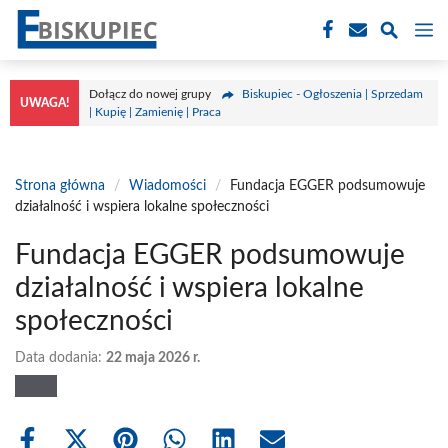
Przejdź
M
do
treści
Dołącz do nowej grupy
Biskupiec - Ogłoszenia | Sprzedam
UWAGA!
| Kupię | Zamienię | Praca
Strona główna
/
Wiadomości
/
Fundacja EGGER podsumowuje
działalność i wspiera lokalne społeczności
Fundacja EGGER podsumowuje
działalność i wspiera lokalne
społeczności
Data dodania:
22 maja 2026 r.
Share
Share
Share
Share
Share
Share