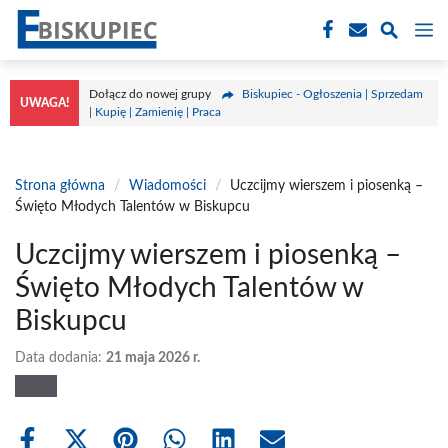
Przejdź
M
do
treści
Dołącz do nowej grupy
Biskupiec - Ogłoszenia | Sprzedam
UWAGA!
| Kupię | Zamienię | Praca
Strona główna
/
Wiadomości
/
Uczcijmy wierszem i piosenką –
Święto Młodych Talentów w Biskupcu
Uczcijmy wierszem i piosenką –
Święto Młodych Talentów w
Biskupcu
Data dodania:
21 maja 2026 r.
Share
Share
Share
Share
Share
Share