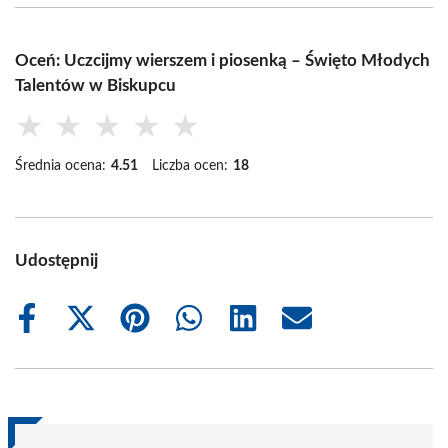
Oceń: Uczcijmy wierszem i piosenką – Święto Młodych
Talentów w Biskupcu
★
★
★
★
★
Średnia ocena:
4.51
Liczba ocen:
18
Udostępnij
Share
Share
Share
Share
Share
Share
on
on
on
on
on
on
Facebook
X
Pinterest
WhatsApp
LinkedIn
Email
(Twitter)