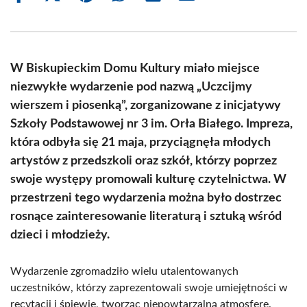
on
on
on
on
on
on
Facebook
X
Pinterest
WhatsApp
LinkedIn
Email
(Twitter)
W Biskupieckim Domu Kultury miało miejsce
niezwykłe wydarzenie pod nazwą „Uczcijmy
wierszem i piosenką”, zorganizowane z inicjatywy
Szkoły Podstawowej nr 3 im. Orła Białego. Impreza,
która odbyła się 21 maja, przyciągnęła młodych
artystów z przedszkoli oraz szkół, którzy poprzez
swoje występy promowali kulturę czytelnictwa. W
przestrzeni tego wydarzenia można było dostrzec
rosnące zainteresowanie literaturą i sztuką wśród
dzieci i młodzieży.
Wydarzenie zgromadziło wielu utalentowanych
uczestników, którzy zaprezentowali swoje umiejętności w
recytacji i śpiewie, tworząc niepowtarzalną atmosferę.