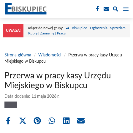
Przejdź
M
do
treści
Dołącz do nowej grupy
Biskupiec - Ogłoszenia | Sprzedam
UWAGA!
| Kupię | Zamienię | Praca
Strona główna
/
Wiadomości
/
Przerwa w pracy kasy Urzędu
Miejskiego w Biskupcu
Przerwa w pracy kasy Urzędu
Miejskiego w Biskupcu
Data dodania:
11 maja 2026 r.
Share
Share
Share
Share
Share
Share
on
on
on
on
on
on
Facebook
X
Pinterest
WhatsApp
LinkedIn
Email