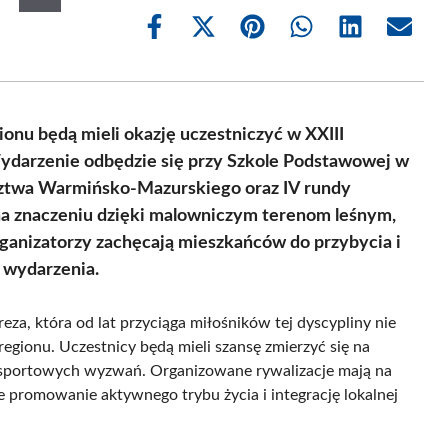
Share
Share
Share
Share
Share
Share
on
on
on
on
on
on
Facebook
X
Pinterest
WhatsApp
LinkedIn
Email
(Twitter)
onu będą mieli okazję uczestniczyć w XXIII
ydarzenie odbędzie się przy Szkole Podstawowej w
dztwa Warmińsko-Mazurskiego oraz IV rundy
na znaczeniu dzięki malowniczym terenom leśnym,
rganizatorzy zachęcają mieszkańców do przybycia i
 wydarzenia.
eza, która od lat przyciąga miłośników tej dyscypliny nie
regionu. Uczestnicy będą mieli szansę zmierzyć się na
 i sportowych wyzwań. Organizowane rywalizacje mają na
że promowanie aktywnego trybu życia i integrację lokalnej