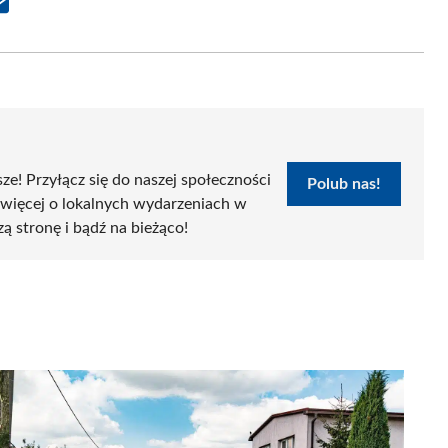
Share
on
Email
sze! Przyłącz się do naszej społeczności
Polub nas!
 więcej o lokalnych wydarzeniach w
zą stronę i bądź na bieżąco!