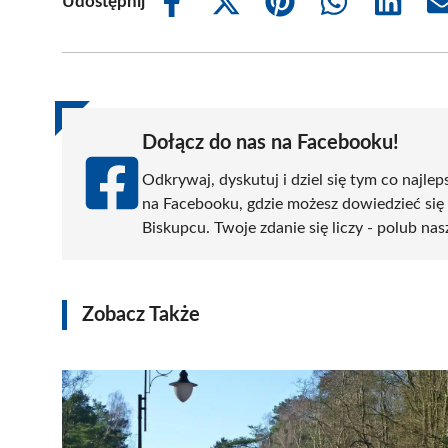
Udostępnij
Share
Share
Share
Share
Share
on
on
on
on
on
Facebook
X
Pinterest
WhatsApp
LinkedIn
(Twitter)
Dołącz do nas na Facebooku!
Odkrywaj, dyskutuj i dziel się tym co najlep
na Facebooku, gdzie możesz dowiedzieć się
Biskupcu. Twoje zdanie się liczy - polub nas
Zobacz Także