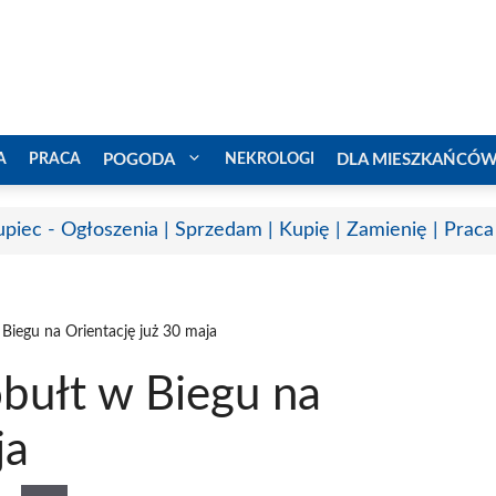
A
PRACA
POGODA
NEKROLOGI
DLA MIESZKAŃCÓ
upiec - Ogłoszenia | Sprzedam | Kupię | Zamienię | Praca
Biegu na Orientację już 30 maja
obułt w Biegu na
ja