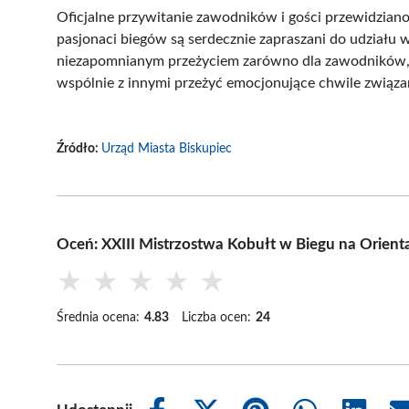
Oficjalne przywitanie zawodników i gości przewidzian
pasjonaci biegów są serdecznie zapraszani do udziału w
niezapomnianym przeżyciem zarówno dla zawodników, ja
wspólnie z innymi przeżyć emocjonujące chwile związ
Źródło:
Urząd Miasta Biskupiec
Oceń: XXIII Mistrzostwa Kobułt w Biegu na Orienta
★
★
★
★
★
Średnia ocena:
4.83
Liczba ocen:
24