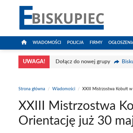
Przejdź
do
treści
WIADOMOŚCI
POLICJA
FIRMY
OGŁOSZENI
UWAGA!
Dołącz do nowej grupy
Bisk
Strona główna
/
Wiadomości
/
XXIII Mistrzostwa Kobułt w 
XXIII Mistrzostwa K
Orientację już 30 ma