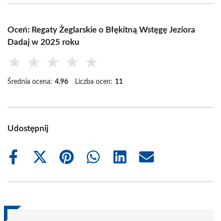
Oceń: Regaty Żeglarskie o Błękitną Wstęgę Jeziora
Dadaj w 2025 roku
★
★
★
★
★
Średnia ocena:
4.96
Liczba ocen:
11
Udostępnij
Share
Share
Share
Share
Share
Share
on
on
on
on
on
on
Facebook
X
Pinterest
WhatsApp
LinkedIn
Email
(Twitter)