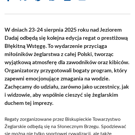
on
on
on
on
on
on
Facebook
X
Pinterest
WhatsApp
LinkedIn
Email
(Twitter)
W dniach 23-24 sierpnia 2025 roku nad Jeziorem
Dadaj odbędą się kolejna edycja regat o prestiżową
Błękitną Wstęgę. To wydarzenie przyciąga
miłośników żeglarstwa z całej Polski, tworząc
wyjątkową atmosferę dla zawodników oraz kibiców.
Organizatorzy przygotowali bogaty program, który
zapewni emocjonujące zmagania na wodzie.
Zachęcamy do udziału, zarówno jako uczestnicy, jak
i widzowie, aby wspólnie cieszyć się żeglarskim
duchem tej imprezy.
Regaty zorganizowane przez Biskupieckie Towarzystwo
Żeglarskie odbędą się na Słonecznym Brzegu. Spodziewać
się można nie tylko sportowej rywalizacji, ale także