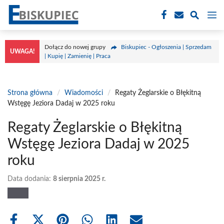
Przejdź
M
do
treści
Dołącz do nowej grupy
Biskupiec - Ogłoszenia | Sprzedam
UWAGA!
| Kupię | Zamienię | Praca
Strona główna
/
Wiadomości
/
Regaty Żeglarskie o Błękitną
Wstęgę Jeziora Dadaj w 2025 roku
Regaty Żeglarskie o Błękitną
Wstęgę Jeziora Dadaj w 2025
roku
Data dodania:
8 sierpnia 2025 r.
Share
Share
Share
Share
Share
Share