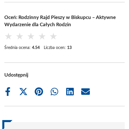
Oceń: Rodzinny Rajd Pieszy w Biskupcu – Aktywne
Wydarzenie dla Całych Rodzin
★
★
★
★
★
Średnia ocena:
4.54
Liczba ocen:
13
Udostępnij
Share
Share
Share
Share
Share
Share
on
on
on
on
on
on
Facebook
X
Pinterest
WhatsApp
LinkedIn
Email
(Twitter)