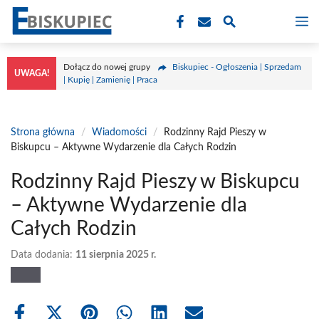
Przejdź
M
do
treści
Dołącz do nowej grupy
Biskupiec - Ogłoszenia | Sprzedam
UWAGA!
| Kupię | Zamienię | Praca
Strona główna
/
Wiadomości
/
Rodzinny Rajd Pieszy w
Biskupcu – Aktywne Wydarzenie dla Całych Rodzin
Rodzinny Rajd Pieszy w Biskupcu
– Aktywne Wydarzenie dla
Całych Rodzin
Data dodania:
11 sierpnia 2025 r.
Share
Share
Share
Share
Share
Share