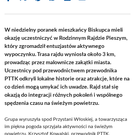
on
on
on
on
on
on
Facebook
X
Pinterest
WhatsApp
LinkedIn
Email
(Twitter)
W niedzielny poranek mieszkańcy Biskupca mieli
okazję uczestniczyć w Rodzinnym Rajdzie Pieszym,
który zgromadził entuzjastów aktywnego
wypoczynku. Trasa rajdu wyniosła około 3 km,
prowadząc przez malownicze zakątki miasta.
Uczestnicy pod przewodnictwem przewodnika
PTTK odkryli lokalne historie oraz atrakcje, które na
co dzień mogą umykać ich uwadze. Rajd stał się
okazją do integracji różnych pokoleń i wspólnego
spędzenia czasu na świeżym powietrzu.
Grupa wyruszyła spod Przystani Włoskiej, a towarzysząca
im piękna pogoda sprzyjała aktywności na świeżym
powietrzu. Krzysztof Kowalski, przewodnik PTTK,