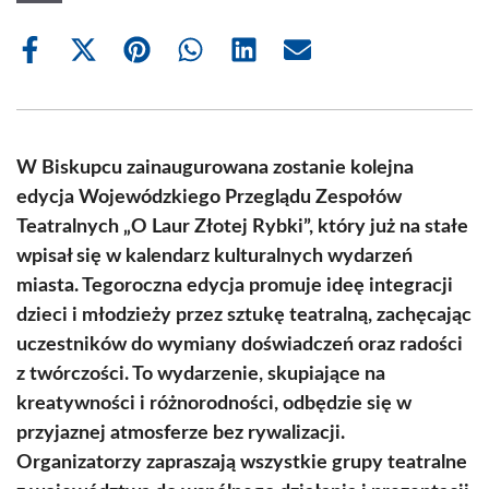
Share
Share
Share
Share
Share
Share
on
on
on
on
on
on
Facebook
X
Pinterest
WhatsApp
LinkedIn
Email
(Twitter)
W Biskupcu zainaugurowana zostanie kolejna
edycja Wojewódzkiego Przeglądu Zespołów
Teatralnych „O Laur Złotej Rybki”, który już na stałe
wpisał się w kalendarz kulturalnych wydarzeń
miasta. Tegoroczna edycja promuje ideę integracji
dzieci i młodzieży przez sztukę teatralną, zachęcając
uczestników do wymiany doświadczeń oraz radości
z twórczości. To wydarzenie, skupiające na
kreatywności i różnorodności, odbędzie się w
przyjaznej atmosferze bez rywalizacji.
Organizatorzy zapraszają wszystkie grupy teatralne