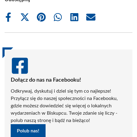
Share
Share
Share
Share
Share
Share
on
on
on
on
on
on
Facebook
X
Pinterest
WhatsApp
LinkedIn
Email
(Twitter)
Dołącz do nas na Facebooku!
Odkrywaj, dyskutuj i dziel się tym co najlepsze!
Przyłącz się do naszej społeczności na Facebooku,
gdzie możesz dowiedzieć się więcej o lokalnych
wydarzeniach w Biskupcu. Twoje zdanie się liczy -
polub naszą stronę i bądź na bieżąco!
Polub nas!