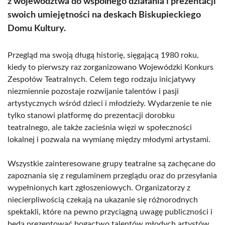
z województwa do wspólnego działania i prezentacji
swoich umiejętności na deskach Biskupieckiego
Domu Kultury.
Przegląd ma swoją długą historię, sięgającą 1980 roku,
kiedy to pierwszy raz zorganizowano Wojewódzki Konkurs
Zespołów Teatralnych. Celem tego rodzaju inicjatywy
niezmiennie pozostaje rozwijanie talentów i pasji
artystycznych wśród dzieci i młodzieży. Wydarzenie te nie
tylko stanowi platformę do prezentacji dorobku
teatralnego, ale także zacieśnia więzi w społeczności
lokalnej i pozwala na wymianę między młodymi artystami.
Wszystkie zainteresowane grupy teatralne są zachęcane do
zapoznania się z regulaminem przeglądu oraz do przesyłania
wypełnionych kart zgłoszeniowych. Organizatorzy z
niecierpliwością czekają na ukazanie się różnorodnych
spektakli, które na pewno przyciągną uwagę publiczności i
będą prezentować bogactwo talentów młodych artystów.