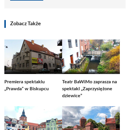
Zobacz Także
Premiera spektaklu
Teatr BaWiMo zaprasza na
„Prawda” w Biskupcu
spektakl „Zaprzysiężone
dziewice”