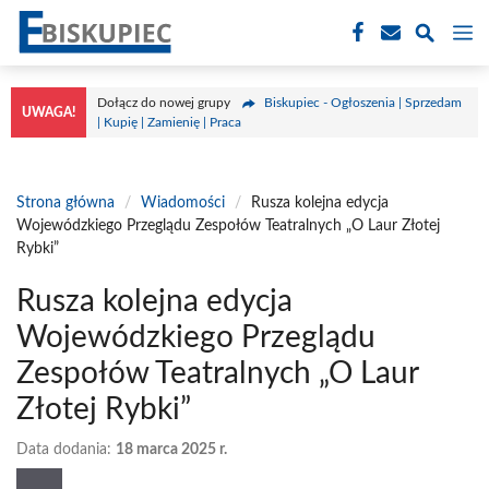
Przejdź
M
do
treści
Dołącz do nowej grupy
Biskupiec - Ogłoszenia | Sprzedam
UWAGA!
| Kupię | Zamienię | Praca
Strona główna
/
Wiadomości
/
Rusza kolejna edycja
Wojewódzkiego Przeglądu Zespołów Teatralnych „O Laur Złotej
Rybki”
Rusza kolejna edycja
Wojewódzkiego Przeglądu
Zespołów Teatralnych „O Laur
Złotej Rybki”
Data dodania:
18 marca 2025 r.