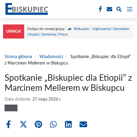
Przejdź
M
do
treści
Dołącz do nowej grupy
Biskupiec - Ogłoszenia | Sprzedam
UWAGA!
| Kupię | Zamienię | Praca
Strona główna
/
Wiadomości
/
Spotkanie „Biskupiec dla Etiopii”
z Marcinem Mellerem w Biskupcu
Spotkanie „Biskupiec dla Etiopii” z
Marcinem Mellerem w Biskupcu
Data dodania:
27 maja 2026 r.
Share
Share
Share
Share
Share
Share
on
on
on
on
on
on
Facebook
X
Pinterest
WhatsApp
LinkedIn
Email