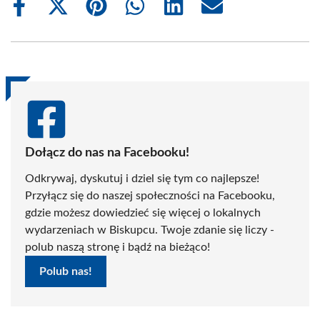
Share
Share
Share
Share
Share
Share
on
on
on
on
on
on
Facebook
X
Pinterest
WhatsApp
LinkedIn
Email
(Twitter)
Dołącz do nas na Facebooku!
Odkrywaj, dyskutuj i dziel się tym co najlepsze!
Przyłącz się do naszej społeczności na Facebooku,
gdzie możesz dowiedzieć się więcej o lokalnych
wydarzeniach w Biskupcu. Twoje zdanie się liczy -
polub naszą stronę i bądź na bieżąco!
Polub nas!