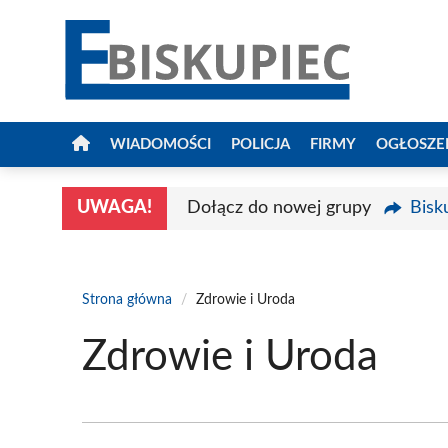
Przejdź
do
treści
WIADOMOŚCI
POLICJA
FIRMY
OGŁOSZE
UWAGA!
Dołącz do nowej grupy
Bisk
Strona główna
/
Zdrowie i Uroda
Zdrowie i Uroda