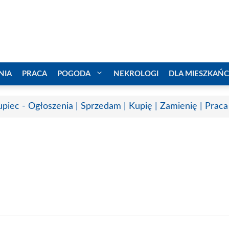
NIA
PRACA
POGODA
NEKROLOGI
DLA MIESZKAŃ
upiec - Ogłoszenia | Sprzedam | Kupię | Zamienię | Praca