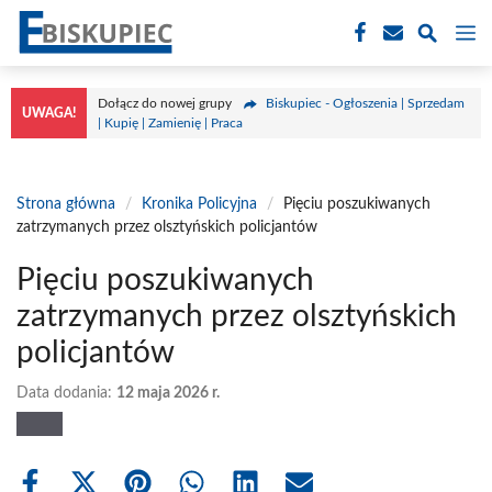
Przejdź
M
do
treści
Dołącz do nowej grupy
Biskupiec - Ogłoszenia | Sprzedam
UWAGA!
| Kupię | Zamienię | Praca
Strona główna
/
Kronika Policyjna
/
Pięciu poszukiwanych
zatrzymanych przez olsztyńskich policjantów
Pięciu poszukiwanych
zatrzymanych przez olsztyńskich
policjantów
Data dodania:
12 maja 2026 r.
Share
Share
Share
Share
Share
Share