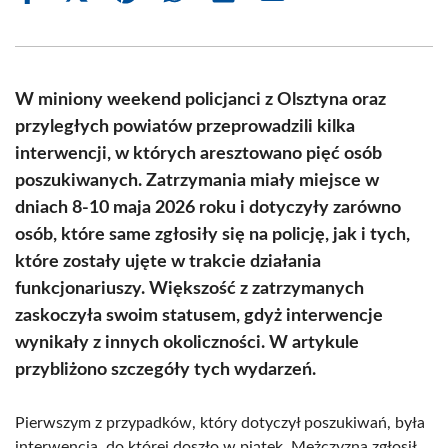
on
on
on
on
on
on
Facebook
X
Pinterest
WhatsApp
LinkedIn
Email
(Twitter)
W miniony weekend policjanci z Olsztyna oraz
przyległych powiatów przeprowadzili kilka
interwencji, w których aresztowano pięć osób
poszukiwanych. Zatrzymania miały miejsce w
dniach 8-10 maja 2026 roku i dotyczyły zarówno
osób, które same zgłosiły się na policję, jak i tych,
które zostały ujęte w trakcie działania
funkcjonariuszy. Większość z zatrzymanych
zaskoczyła swoim statusem, gdyż interwencje
wynikały z innych okoliczności. W artykule
przybliżono szczegóły tych wydarzeń.
Pierwszym z przypadków, który dotyczył poszukiwań, była
interwencja, do której doszło w piątek. Mężczyzna zgłosił