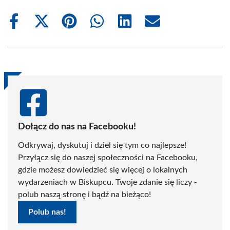
Share
Share
Share
Share
Share
Share
on
on
on
on
on
on
Facebook
X
Pinterest
WhatsApp
LinkedIn
Email
(Twitter)
Dołącz do nas na Facebooku!
Odkrywaj, dyskutuj i dziel się tym co najlepsze!
Przyłącz się do naszej społeczności na Facebooku,
gdzie możesz dowiedzieć się więcej o lokalnych
wydarzeniach w Biskupcu. Twoje zdanie się liczy -
polub naszą stronę i bądź na bieżąco!
Polub nas!