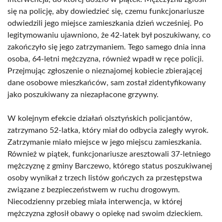
się na policję, aby dowiedzieć się, czemu funkcjonariusze
odwiedzili jego miejsce zamieszkania dzień wcześniej. Po
legitymowaniu ujawniono, że 42-latek był poszukiwany, co
zakończyło się jego zatrzymaniem. Tego samego dnia inna
osoba, 64-letni mężczyzna, również wpadł w ręce policji.
Przejmując zgłoszenie o nieznajomej kobiecie zbierającej
dane osobowe mieszkańców, sam został zidentyfikowany
jako poszukiwany za niezapłacone grzywny.
W kolejnym efekcie działań olsztyńskich policjantów,
zatrzymano 52-latka, który miał do odbycia zaległy wyrok.
Zatrzymanie miało miejsce w jego miejscu zamieszkania.
Również w piątek, funkcjonariusze aresztowali 37-letniego
mężczyznę z gminy Barczewo, którego status poszukiwanej
osoby wynikał z trzech listów gończych za przestępstwa
związane z bezpieczeństwem w ruchu drogowym.
Niecodzienny przebieg miała interwencja, w której
mężczyzna zgłosił obawy o opiekę nad swoim dzieckiem.