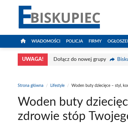
Przejdź
do
treści
WIADOMOŚCI
POLICJA
FIRMY
OGŁOSZE
UWAGA!
Dołącz do nowej grupy
Bisk
Strona główna
/
Lifestyle
/
Woden buty dziecięce – styl, ko
Woden buty dziecięce
zdrowie stóp Twojeg