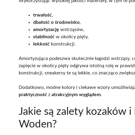
Wykorzystując wysokiej jakości materiały, w tym te po
trwałość
,
dbałość o środowisko
,
amortyzację
wstrząsów,
stabilność
w okolicy pięty,
lekkość
konstrukcji.
Amortyzująca podeszwa skutecznie łagodzi wstrząsy, co
zapięcie w okolicy pięty odgrywa istotną rolę w praw
konstrukcji, sneakersy te są lekkie, co znacząco zwięks
Dodatkowo, modne kolory i ciekawe wzory umożliwiaj
praktyczność
z
atrakcyjnym wyglądem
.
Jakie są zalety kozaków 
Woden?