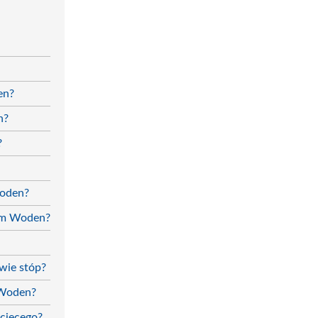
en?
n?
?
Woden?
cym Woden?
wie stóp?
 Woden?
ecięcego?