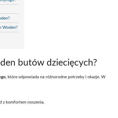
oden?
ch Woden?
oden butów dziecięcych?
ego
, które odpowiada na różnorodne potrzeby i okazje. W
d z komfortem noszenia,