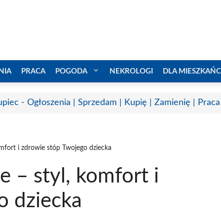
NIA
PRACA
POGODA
NEKROLOGI
DLA MIESZKAŃ
upiec - Ogłoszenia | Sprzedam | Kupię | Zamienię | Praca
mfort i zdrowie stóp Twojego dziecka
 – styl, komfort i
o dziecka