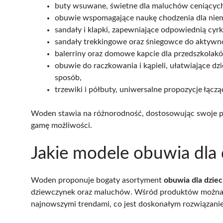
buty wsuwane, świetne dla maluchów ceniących 
obuwie wspomagające naukę chodzenia dla ni
sandały i klapki, zapewniające odpowiednią cyrk
sandały trekkingowe oraz śniegowce do aktywn
balerriny oraz domowe kapcie dla przedszkolak
obuwie do raczkowania i kąpieli, ułatwiające 
sposób,
trzewiki i półbuty, uniwersalne propozycje łącz
Woden stawia na różnorodność, dostosowując swoje pr
gamę możliwości.
Jakie modele obuwia dla 
Woden proponuje bogaty asortyment
obuwia dla dziec
dziewczynek oraz maluchów. Wśród produktów można zn
najnowszymi trendami, co jest doskonałym rozwiązani