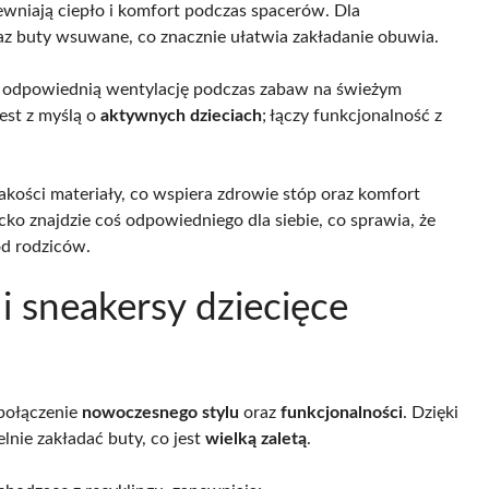
ewniają ciepło i komfort podczas spacerów. Dla
az buty wsuwane, co znacznie ułatwia zakładanie obuwia.
ją odpowiednią wentylację podczas zabaw na świeżym
st z myślą o
aktywnych dzieciach
; łączy funkcjonalność z
akości materiały, co wspiera zdrowie stóp oraz komfort
ko znajdzie coś odpowiedniego dla siebie, co sprawia, że
d rodziców.
i sneakersy dziecięce
połączenie
nowoczesnego stylu
oraz
funkcjonalności
. Dzięki
nie zakładać buty, co jest
wielką zaletą
.