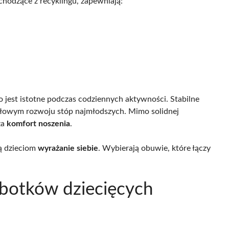
chodzące z recyklingu, zapewniają:
 jest istotne podczas codziennych aktywności. Stabilne
idłowym rozwoju stóp najmłodszych. Mimo solidnej
za
komfort noszenia
.
ą dzieciom
wyrażanie siebie
. Wybierają obuwie, które łączy
i botków dziecięcych