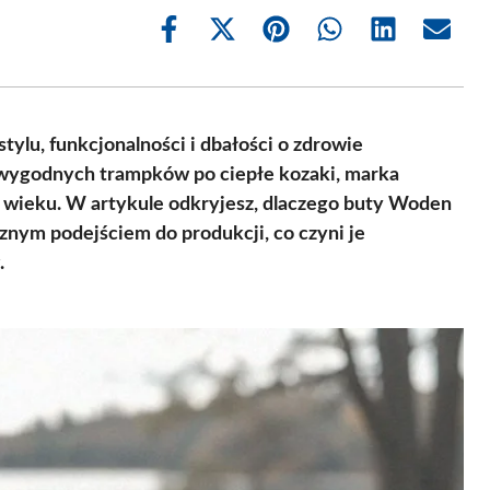
Share
Share
Share
Share
Share
Share
on
on
on
on
on
on
Facebook
X
Pinterest
WhatsApp
LinkedIn
Email
(Twitter)
ylu, funkcjonalności i dbałości o zdrowie
 wygodnych trampków po ciepłe kozaki, marka
 wieku. W artykule odkryjesz, dlaczego buty Woden
cznym podejściem do produkcji, co czyni je
.